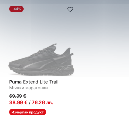
-44%
Puma
Extend Lite Trail
Мъжки маратонки
69.99
€
38.99
€
/
76.26
лв.
Изчерпан продукт