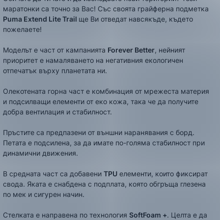
маратонки са точно за Вас! Със своята грайферна подметка
Puma Extend Lite
Trail
ще Ви отведат навсякъде, където
пожелаете!
Моделът е част от кампанията
Forever Better
, нейният
приоритет е намаляването на негативния екологичен
отпечатък върху планетата ни.
Олекотената горна част е комбинация от мрежеста материя
и подсилващи елементи от еко кожа, така че да получите
добра вентилация и стабилност.
Пръстите са предпазени от външни наранявания с борд.
Петата е подсилена, за да имате по-голяма стабилност при
динамични движения.
В средната част са добавени
TPU
елементи, които фиксират
свода. Яката е снабдена с подплата, която обгръща глезена
по мек и сигурен начин.
Стелката е направена по технология
SoftFoam +
. Целта е да