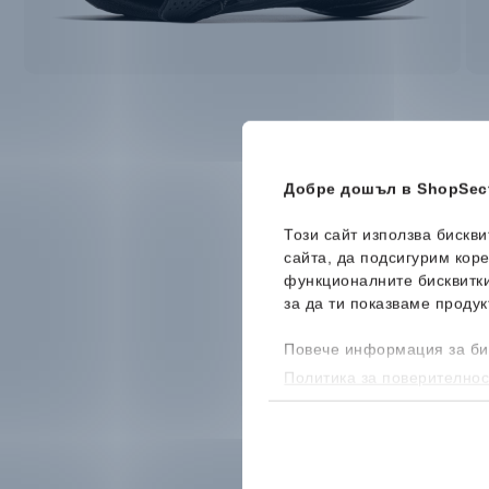
Добре дошъл в ShopSect
Този сайт използва бискв
сайта, да подсигурим кор
функционалните бисквитк
за да ти показваме продук
Повече информация за би
Политика за поверителнос
бисквитките, можеш да го