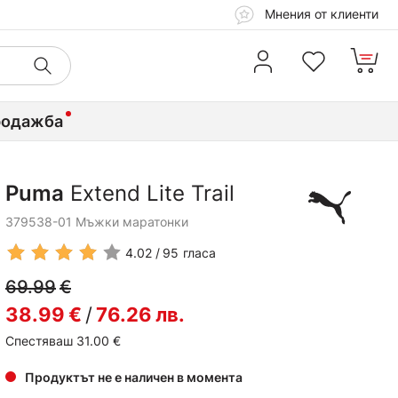
Мнения от клиенти
родажба
Puma
Extend Lite Trail
379538-01 Мъжки маратонки
4.02
95
гласа
69.99
€
38.99
€
/
76.26
лв.
Спестяваш 31.00
€
Продуктът не е наличен в момента