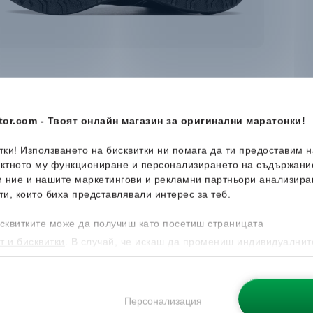
or.com - Твоят онлайн магазин за оригинални маратонки!
итки! Използването на бисквитки ни помага да ти предоставим 
ектното му функциониране и персонализирането на съдържани
и ние и нашите маркетингови и рекламни партньори анализира
ти, които биха представлявали интерес за теб.
сквитките може да получиш като посетиш страницата
т и бисквитки
. В случай, че искаш да промениш индивидуалнит
 направиш от опцията за Персонализация.
Персонализация