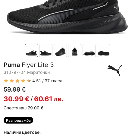
Puma
Flyer Lite 3
310797-04 Маратонки
4.51
37
гласа
59.99
€
30.99
€
/
60.61
лв.
Спестяваш 29.00
€
Разпродажба
Налични цветове: