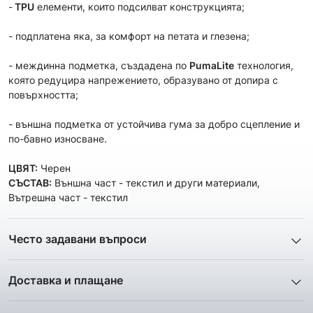
-
TPU
елементи, които подсилват конструкцията;
- подплатена яка, за комфорт на петата и глезена;
- междинна подметка, създадена по
PumaLite
технология,
която редуцира напрежението, образувано от допира с
повърхността;
- външна подметка от устойчива гума за добро сцепление и
по-бавно износване.
ЦВЯТ:
Черен
СЪСТАВ:
Външна част - текстил и други материали,
Вътрешна част - текстил
Често задавани въпроси
1. Описанието и снимките на продукта, които сте
предоставили в сайта отговарят ли реално на това, което
Доставка и плащане
ще получа?
Ние от ShopSector се стремим към
бързина
и
Всички снимки и цялата информация са внимателно
професионализъм
при доставката на твоите поръчки, затова
подготвени и подбрани с цел Клиента да има възможност да