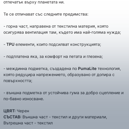
отпечатък върху планетата ни.
Те се отличават със следните предимства:
- горна част, направена от текстилна материя, която
осигурява вентилация там, където има най-голяма нужда;
-
TPU
елементи, които подсилват конструкцията;
- подплатена яка, за комфорт на петата и глезена;
- междинна подметка, създадена по
PumaLite
технология,
която редуцира напрежението, образувано от допира с
повърхността;
- външна подметка от устойчива гума за добро сцепление и
по-бавно износване.
ЦВЯТ:
Черен
СЪСТАВ:
Външна част - текстил и други материали,
Вътрешна част - текстил