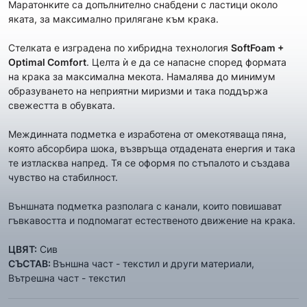
Маратонките са допълнително снабдени с ластици около
яката, за максимално прилягане към крака.
Стелката е изградена по хибридна технология
SoftFoam +
Optimal Comfort
. Целта ѝ е да се напасне според формата
на крака за максимална мекота. Намалява до минимум
образуването на неприятни миризми и така поддържа
свежестта в обувката.
Междинната подметка е изработена от омекотяваща
пяна,
която абсорбира шока, възвръща отдадената енергия и така
те изтласква напред. Тя се оформя по стъпалото и създава
чувство на стабилност.
Външната подметка разполагa с канали, които повишават
гъвкавостта и подпомагат естественото движение на крака.
ЦВЯТ:
Сив
СЪСТАВ:
Външна част - текстил и други материали,
Вътрешна част - текстил