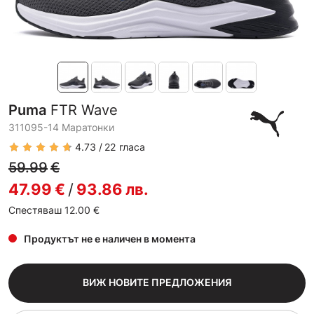
Puma
FTR Wave
311095-14 Маратонки
4.73
22
гласа
59.99
€
47.99
€
/
93.86
лв.
Спестяваш 12.00
€
Продуктът не е наличен в момента
ВИЖ НОВИТЕ ПРЕДЛОЖЕНИЯ