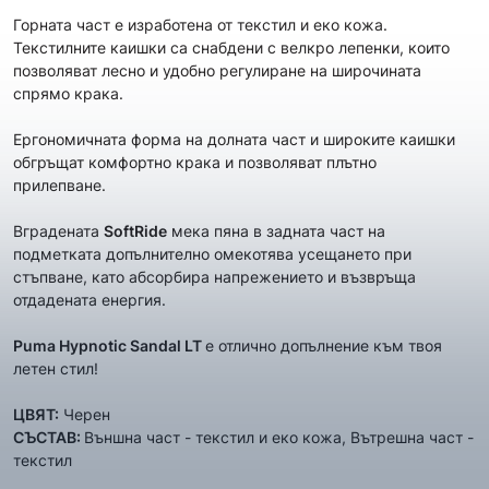
Горната част е изработена от текстил и еко кожа.
Текстилните каишки са снабдени с велкро лепенки, които
позволяват лесно и удобно регулиране на широчината
спрямо крака.
Ергономичната форма на долната част и широките каишки
обгръщат комфортно крака и позволяват плътно
прилепване.
Вградената
SoftRide
мека пяна в задната част на
подметката допълнително омекотява усещането при
стъпване, като абсорбира напрежението и възвръща
отдадената енергия.
Puma Hypnotic Sandal LT
е отлично допълнение към твоя
летен стил!
ЦВЯТ:
Черен
СЪСТАВ:
Външна част - текстил и еко кожа, Вътрешна част -
текстил