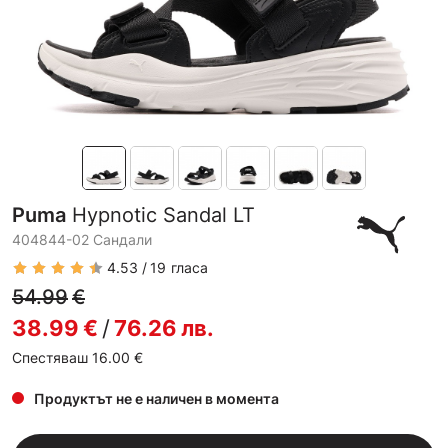
Puma
Hypnotic Sandal LT
404844-02 Сандали
4.53
19
гласа
54.99
€
38.99
€
/
76.26
лв.
Спестяваш 16.00
€
Продуктът не е наличен в момента