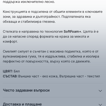
поддържа изключително лесно.
Конструкцията е подсилена от обшити елементи в ключовите
зони, за здравина и дълготрайност. Подплатената яка
обхваща и стабилизира глезена.
Стелката е направена по технология
SoftFoam+
. Целта ѝ е
да се напасне според формата на крака за мекота и
комфорт.
Смелият силует е съчетан с масивна подметка, която е от
вулканизирана гума, тя е издръжлива, стабилна и изолира
перфектно от повърхността, върху която се движите.
ЦВЯТ:
Бял
СЪСТАВ:
Външна част - еко кожа, Вътрешна част - текстил
Често задавани въпроси
1. Описанието и снимките на продукта, които сте
предоставили в сайта отговарят ли реално на това, което
Доставка и плащане
ще получа?