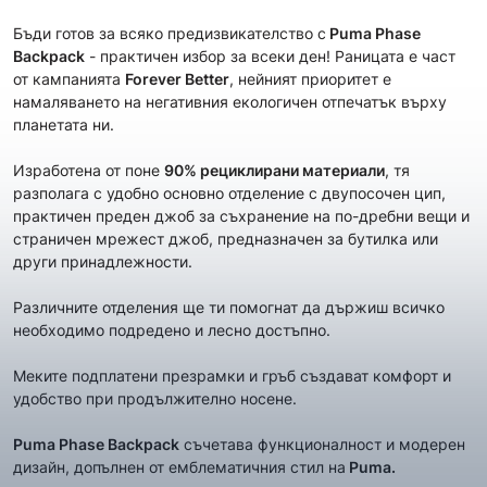
Бъди готов за всяко предизвикателство с
Puma Phase
Backpack
- практичен избор за всеки ден! Раницата е част
от кампанията
Forever Better
, нейният приоритет е
намаляването на негативния екологичен отпечатък върху
планетата ни.
Изработена от поне
90% рециклирани материали
, тя
разполага с удобно основно отделение с двупосочен цип,
практичен преден джоб за съхранение на по-дребни вещи и
страничен мрежест джоб, предназначен за бутилка или
други принадлежности.
Различните отделения ще ти помогнат да държиш всичко
необходимо подредено и лесно достъпно.
Меките подплатени презрамки и гръб създават комфорт и
удобство при продължително носене.
Puma Phase Backpack
съчетава функционалност и модерен
дизайн, допълнен от емблематичния стил на
Puma.