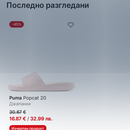
Последно разгледани
-45%
Puma
Popcat 20
Джапанки
30.67
€
16.87
€
/
32.99
лв.
Изчерпан продукт