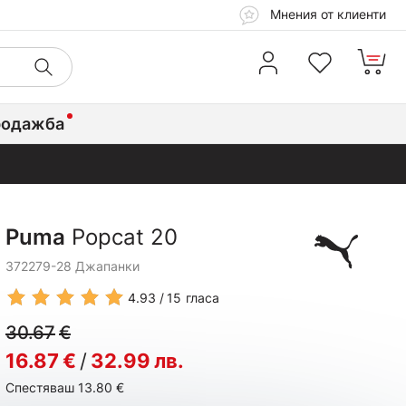
Мнения от клиенти
родажба
Puma
Popcat 20
372279-28 Джапанки
4.93
15
гласа
30.67
€
16.87
€
/
32.99
лв.
Спестяваш 13.80
€