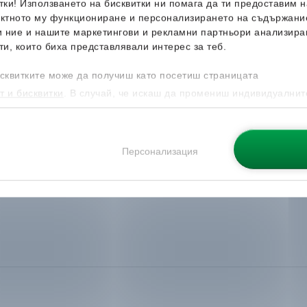
итки! Използването на бисквитки ни помага да ти предоставим 
ектното му функциониране и персонализирането на съдържани
и ние и нашите маркетингови и рекламни партньори анализира
ти, които биха представлявали интерес за теб.
сквитките може да получиш като посетиш страницата
т и бисквитки
. В случай, че искаш да промениш индивидуалнит
 направиш от опцията за Персонализация.
Персонализация