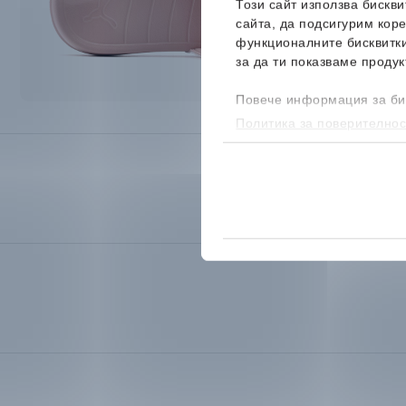
Този сайт използва бискв
сайта, да подсигурим кор
функционалните бисквитк
за да ти показваме продук
Повече информация за би
Политика за поверителнос
бисквитките, можеш да го