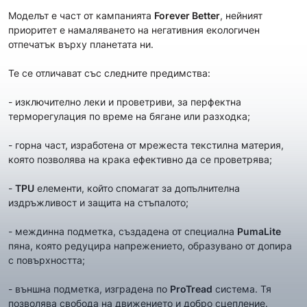
Моделът е част от кампанията
Forever Better
, нейният
приоритет е намаляването на негативния екологичен
отпечатък върху планетата ни.
Те се отличават със следните предимства:
- изключително леки и проветриви, за перфектнa
терморегулация по време на бягане или разходка;
- горна част, изработена от мрежеста текстилна материя,
която позволява на крака ефективно да се проветрява;
-
TPU
елементи, който спомагат за допълнителна
издръжливост и защита на стъпалото;
- междинна подметка, създадена от специална
PumaLite
пяна, която редуцира напрежението, образувано от допира
с повърхността;
- външна подметка, изградена по
ProTread
система. Тя
позволява свобода на движението и добро сцепление.