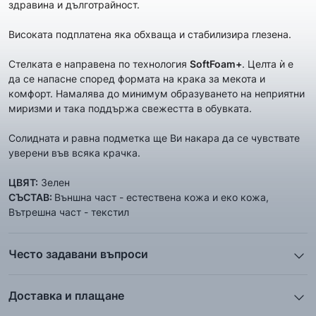
здравина и дълготрайност.
Високата подплатена яка обхваща и стабилизира глезена.
Стелката е направена по технология
SoftFoam+
. Целта ѝ е
да се напасне според формата на крака за мекота и
комфорт. Намалява до минимум образуването на неприятни
миризми и така поддържа свежестта в обувката.
Солидната и равна подметка ще Ви накара да се чувствате
уверени във всяка крачка.
ЦВЯТ:
Зелен
СЪСТАВ:
Външна част - естествена кожа и еко кожа,
Вътрешна част - текстил
Често задавани въпроси
1. Описанието и снимките на продукта, които сте
предоставили в сайта отговарят ли реално на това, което
Доставка и плащане
ще получа?
Ние от ShopSector се стремим към
бързина
и
Всички снимки и цялата информация са внимателно