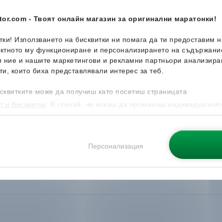
or.com - Твоят онлайн магазин за оригинални маратонки!
итки! Използването на бисквитки ни помага да ти предоставим 
ектното му функциониране и персонализирането на съдържани
и ние и нашите маркетингови и рекламни партньори анализира
ти, които биха представлявали интерес за теб.
сквитките може да получиш като посетиш страницата
т и бисквитки
. В случай, че искаш да промениш индивидуалнит
 направиш от опцията за Персонализация.
Персонализация