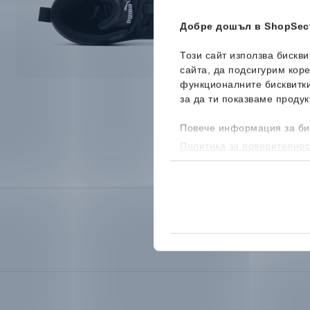
Добре дошъл в ShopSect
Този сайт използва бискв
сайта, да подсигурим кор
функционалните бисквитк
за да ти показваме продук
Повече информация за би
Политика за поверителнос
бисквитките, можеш да го