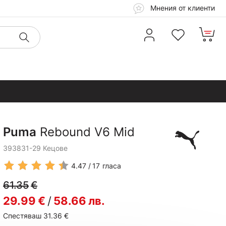
Мнения от клиенти
Puma
Rebound V6 Mid
393831-29 Кецове
4.47
17
гласа
61.35
€
29.99
€
/
58.66
лв.
Спестяваш 31.36
€