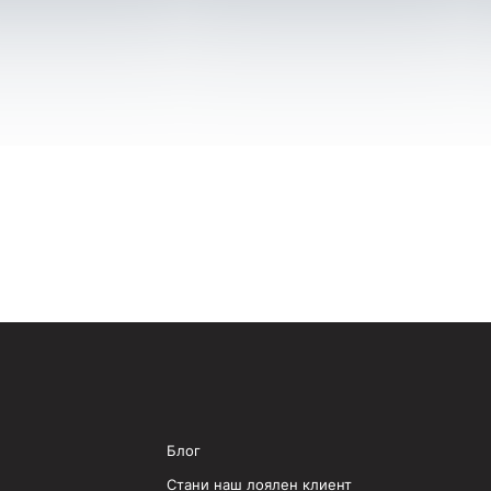
Блог
Стани наш лоялен клиент