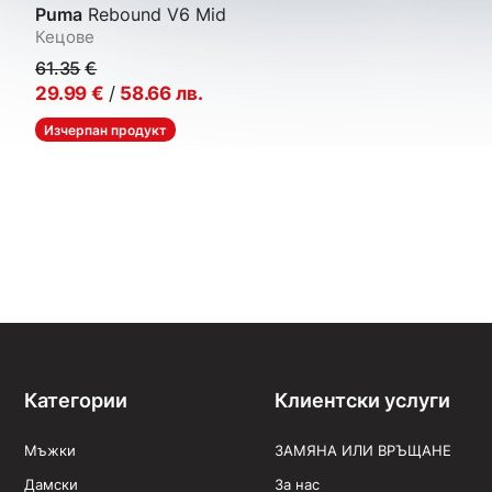
Puma
Rebound V6 Mid
Кецове
61.35
€
29.99
€
/
58.66
лв.
Изчерпан продукт
Категории
Клиентски услуги
Мъжки
ЗАМЯНА ИЛИ ВРЪЩАНЕ
Дамски
За нас