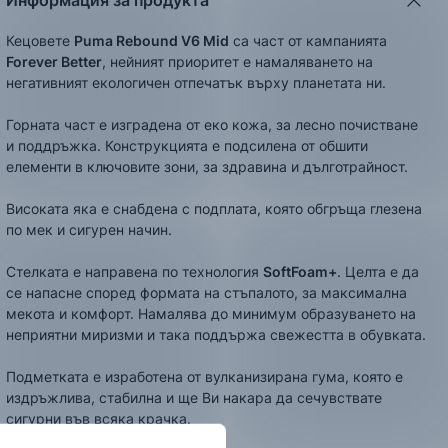
Информация за продукта
Кецовете
Puma Rebound V6 Mid
са част от кампанията
Forever Better
, нейният приоритет е намаляването на
негативният екологичен отпечатък върху планетата ни.
Горната част е изградена от еко кожа, за лесно почистване
и поддръжка. Конструкцията е подсилена от обшити
елементи в ключовите зони, за здравина и дълготрайност.
Високата яка е снабдена с подплата, която обгръща глезена
по мек и сигурен начин.
Стелката е направена по технология
SoftFoam+
. Целта е да
се напасне според формата на стъпалото, за максимална
мекота и комфорт. Намалява до минимум образуването на
неприятни миризми и така поддържа свежестта в обувката.
Подметката е изработена от вулканизирана гума, която е
издръжлива, стабилна и ще Ви накара да сечувствате
сигурни във всяка крачка.