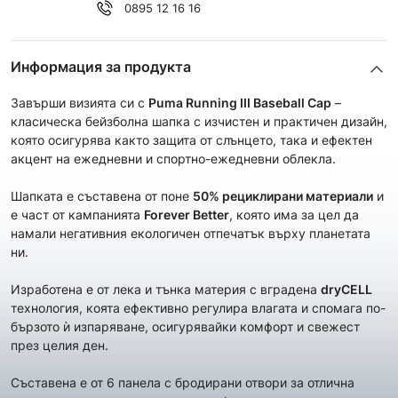
0895 12 16 16
Информация за продукта
Завърши визията си с
Puma Running III Baseball Cap
–
класическа бейзболна шапка с изчистен и практичен дизайн,
която осигурява както защита от слънцето, така и ефектен
акцент на ежедневни и спортно-ежедневни облекла.
Шапката е съставена от поне
50% рециклирани материали
и
е част от кампанията
Forever Better
, която има за цел да
намали негативния екологичен отпечатък върху планетата
ни.
Изработена е от лека и тънка материя с вградена
dryCELL
технология, коята ефективно регулира влагата и спомага по-
бързото ѝ изпаряване, осигурявайки комфорт и свежест
през целия ден.
Съставена е от 6 панела с бродирани отвори за отлична