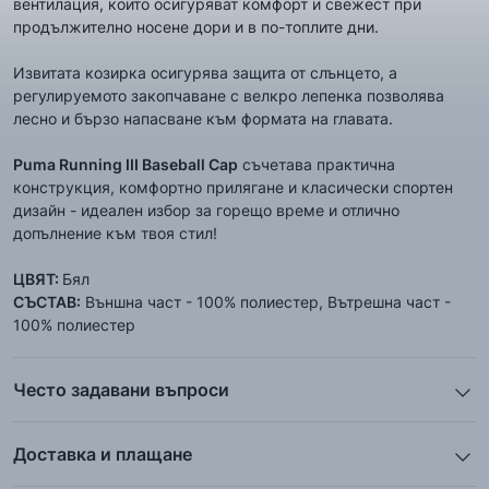
вентилация, които осигуряват комфорт и свежест при
продължително носене дори и в по-топлите дни.
Извитата козирка осигурява защита от слънцето, а
регулируемото закопчаване с велкро лепенка позволява
лесно и бързо напасване към формата на главата.
Puma Running III Baseball Cap
съчетава практична
конструкция, комфортно прилягане и класически спортен
дизайн - идеален избор за горещо време и отлично
допълнение към твоя стил!
ЦВЯТ:
Бял
СЪСТАВ:
Външна част - 100% полиестер, Вътрешна част -
100% полиестер
Често задавани въпроси
1. Описанието и снимките на продукта, които сте
предоставили в сайта отговарят ли реално на това, което
Доставка и плащане
ще получа?
Ние от ShopSector се стремим към
бързина
и
Всички снимки и цялата информация са внимателно