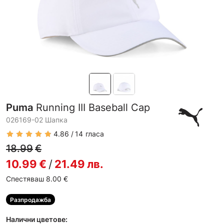
Puma
Running III Baseball Cap
026169-02 Шапка
4.86
14
гласа
18.99
€
10.99
€
/
21.49
лв.
Спестяваш 8.00
€
Разпродажба
Налични цветове: