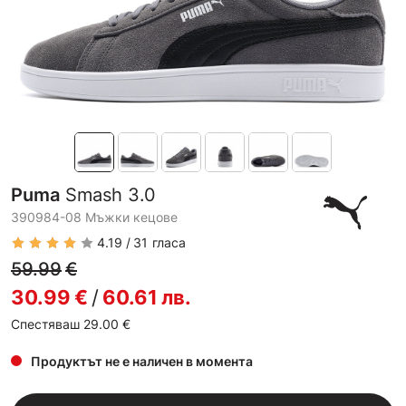
Puma
Smash 3.0
390984-08 Мъжки кецове
4.19
31
гласа
59.99
€
30.99
€
/
60.61
лв.
Спестяваш 29.00
€
Продуктът не е наличен в момента