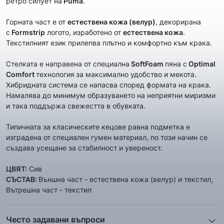
ретро силует на
Puma
.
Горната част е от
естественa кожа (велур)
, декорирана
с
Formstrip
логото, изработено от
естествена кожа
.
Текстилният език прилепва плътно и комфортно към крака.
Стелката е направена от специална
SoftFoam
пяна с
Optimal
Comfort
технология
за максимално удобство и мекота.
Хибридната система се напасва според формата на крака.
Намалява до минимум образуването на неприятни миризми
и така поддържа свежестта в обувката.
Типичната за класическите кецове равна подметка е
изградена от специалeн гумен материал, по този начин се
създава усещане за стабилност и увереност.
ЦВЯТ:
Сив
СЪСТАВ:
Външна част - естественa кожа (велур) и текстил,
Вътрешна част - текстил
Често задавани въпроси