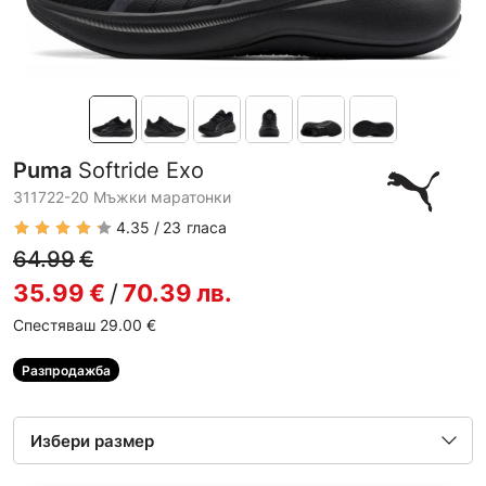
Puma
Softride Exo
311722-20 Мъжки маратонки
4.35
23
гласа
64.99
€
35.99
€
/
70.39
лв.
Спестяваш 29.00
€
Разпродажба