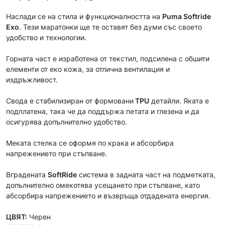
Наслади се на стила и функционалността на
Puma Softride
Exo
. Тези маратонки ще те оставят без думи със своето
удобство и технологии.
Горната част е изработена от текстил, подсилена с обшити
елементи от еко кожа, за отлична вентилация и
издръжливост.
Свода е стабилизиран от формовани
TPU
детайли. Яката е
подплатена, така че да поддържа петата и глезена и да
осигурява допълнително удобство.
Меката стелка се оформя по крака и абсорбира
напрежението при стъпване.
Вградената
SoftRide
система в задната част на подметката,
допълнително омекотява усещането при стъпване, като
абсорбира напрежението и възвръща отдадената енергия.
ЦВЯТ:
Черен