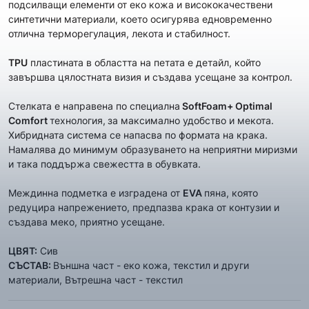
подсилващи елементи от еко кожа и висококачествени
синтетични материали, което осигурява едновременно
отлична терморегулация, лекота и стабилност.
TPU
пластината в областта на петата е детайл, който
завършва цялостната визия и създава усещане за контрол.
Стелката е направена по специална
SoftFoam+ Optimal
Comfort
технология,
за максимално удобство и мекота.
Хибридната система се напасва по формата на крака.
Намалява до минимум образуването на неприятни миризми
и така поддържа свежестта в обувката.
Междинна подметка е изградена от
EVA
пяна, която
редуцира напрежението, предпазва крака от контузии и
създава меко, приятно усещане.
ЦВЯТ:
Сив
СЪСТАВ:
Външна част - еко кожа, текстил и други
материали, Вътрешна част - текстил