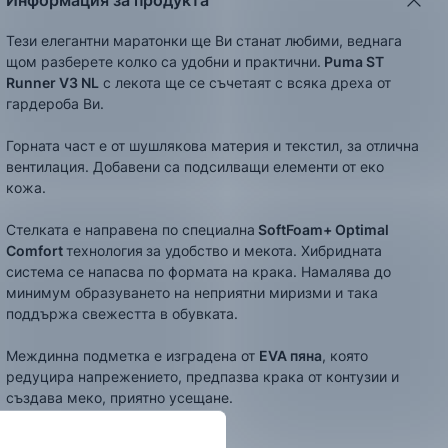
Информация за продукта
Тези елегантни маратонки ще Ви станат любими, веднага
щом разберете колко са удобни и практични.
Puma
ST
Runner V3
NL
с лекота ще се съчетаят с всяка дреха от
гардероба Ви.
Горната част е от шушлякова материя и текстил, за отлична
вентилация. Добавени са подсилващи елементи от еко
кожа.
Стелката е направена по специална
SoftFoam+ Optimal
Comfort
технология
за удобство и мекота. Хибридната
система се напасва по формата на крака. Намалява до
минимум образуването на неприятни миризми и така
поддържа свежестта в обувката.
Междинна подметка е изградена от
EVA пяна
, която
редуцира напрежението, предпазва крака от контузии и
създава меко, приятно усещане.
ЦВЯТ:
Тъмносин