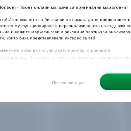
or.com - Твоят онлайн магазин за оригинални маратонки!
итки! Използването на бисквитки ни помага да ти предоставим 
ектното му функциониране и персонализирането на съдържани
и ние и нашите маркетингови и рекламни партньори анализира
ти, които биха представлявали интерес за теб.
сквитките може да получиш като посетиш страницата
т и бисквитки
. В случай, че искаш да промениш индивидуалнит
 направиш от опцията за Персонализация.
Персонализация