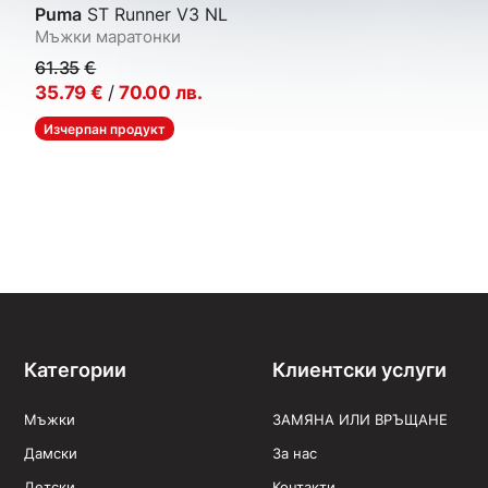
Puma
ST Runner V3 NL
Мъжки маратонки
61.35
€
35.79
€
/
70.00
лв.
Изчерпан продукт
Категории
Клиентски услуги
Мъжки
ЗАМЯНА ИЛИ ВРЪЩАНЕ
Дамски
За нас
Детски
Контакти