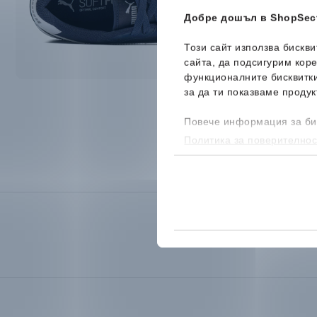
Добре дошъл в ShopSect
Този сайт използва бискв
сайта, да подсигурим кор
функционалните бисквитк
за да ти показваме продук
Повече информация за би
Политика за поверителнос
бисквитките, можеш да го