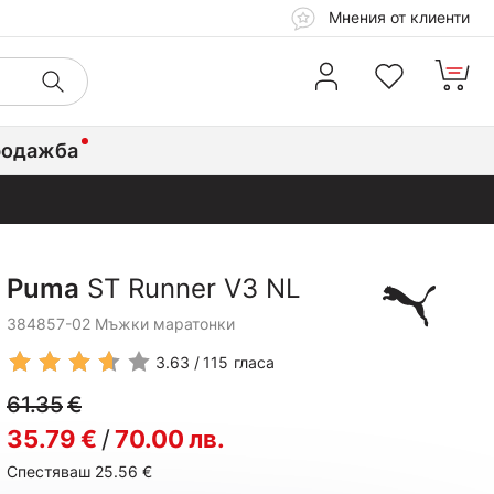
Мнения от клиенти
родажба
Puma
ST Runner V3 NL
384857-02 Мъжки маратонки
3.63
115
гласа
61.35
€
35.79
€
/
70.00
лв.
Спестяваш 25.56
€