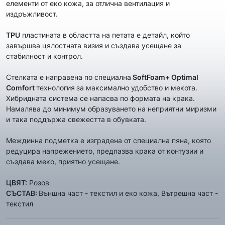
елементи от еко кожа, за отлична вентилация и
издръжливост.
TPU
пластината в областта на петата е детайл, който
завършва цялостната визия и създава усещане за
стабилност и контрол.
Стелката е направена по специална
SoftFoam+ Optimal
Comfort
технология
за максимално удобство и мекота.
Хибридната система се напасва по формата на крака.
Намалява до минимум образуването на неприятни миризми
и така поддържа свежестта в обувката.
Междинна подметка е изградена от специална пяна, която
редуцира напрежението, предпазва крака от контузии и
създава меко, приятно усещане.
ЦВЯТ:
Розов
СЪСТАВ:
Външна част - текстил и еко кожа, Вътрешна част -
текстил