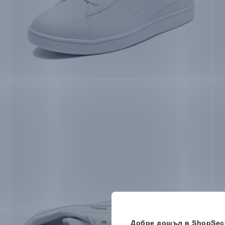
Добре дошъл в ShopSect