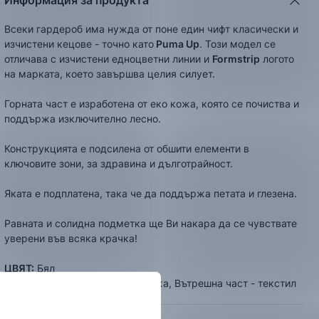
Информация за продукта
Всеки гардероб има нужда от поне един чифт класически и
изчистени кецове - точно като
Puma Up
. Този модел се
отличава с изчистени едноцветни линии и
Formstrip
логото
на марката, което завършва целия силует.
Горната част е изработена от еко кожа, която се почиства и
поддържа изключително лесно.
Конструкцията е подсилена от обшити елементи в
ключовите зони, за здравина и дълготрайност.
Яката е подплатена, така че да поддържа петата и глезена.
Равната и солидна подметка ще Ви накара да се чувствате
уверени във всяка крачка!
ЦВЯТ:
Бял
СЪСТАВ:
Външна част - еко кожа, Вътрешна част - текстил