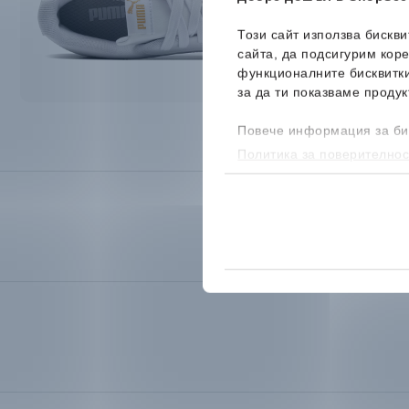
Този сайт използва бискв
сайта, да подсигурим кор
функционалните бисквитк
за да ти показваме продук
Повече информация за би
Политика за поверителнос
бисквитките, можеш да го