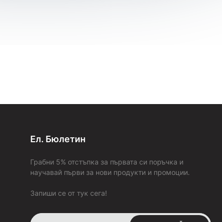
За твое
удобство
и за максимална
коректност
всяка
поръчка пристига с опция „Преглед и тест“ (с изключение на
поръчките с „BOX NOW“), без значение на каква стойност е
и от колко артикула се състои. Това ти дава възможност да
пробваш и да добиеш по-ясна представа за продукта в
момента на получаването му. В случай, че не ти стане или
не ти хареса, можеш да го откажеш веднага на куриера.
6. Как и кога ще платя?
Стойността на поръчката се заплаща на куриера в брой или
на ПОС терминал при получаване на пратката (
наложен
платеж)
, или предварително на сайта ни с твоята
банкова
карта
.
7. Ако продукта не ми става или не ми харесва, ще мога ли
Ел. Бюлетин
да го върна или заменя с друг?
За да бъдем максимално коректни, изпращаме всички
Грабни 5% отстъпка за първата си поръчка и
поръчки с опция
„Преглед и тест“ преди плащане
(с
научавай първи за нови продукти и промоции.
изключение на поръчките с „BOX NOW“). Това ти дава
възможност да пробваш и да добиеш по-ясна представа за
Запиши се от тук сега!
продукта в момента на получаването му. В случай че не ти
стане или не ти хареса, можеш да го върнеш веднага на
куриера.