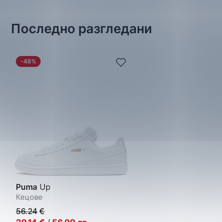
Последно разгледани
-48%
Puma
Up
Кецове
56.24
€