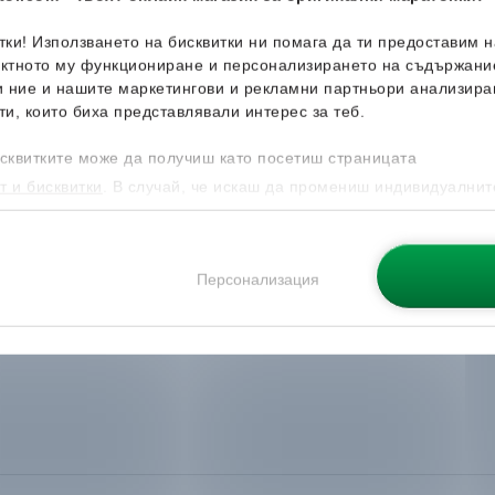
итки! Използването на бисквитки ни помага да ти предоставим 
ектното му функциониране и персонализирането на съдържани
и ние и нашите маркетингови и рекламни партньори анализира
ти, които биха представлявали интерес за теб.
сквитките може да получиш като посетиш страницата
т и бисквитки
. В случай, че искаш да промениш индивидуалнит
 направиш от опцията за Персонализация.
Персонализация