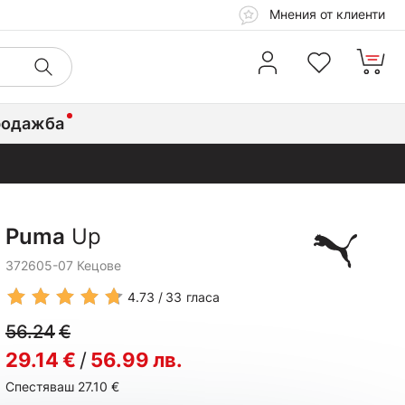
Мнения от клиенти
родажба
Puma
Up
372605-07 Кецове
4.73
33
гласа
56.24
€
29.14
€
/
56.99
лв.
Спестяваш 27.10
€