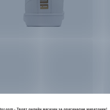
or.com - Твоят онлайн магазин за оригинални маратонки!