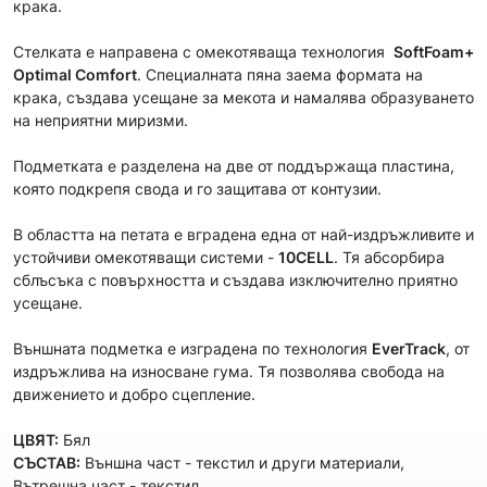
крака.
Стелката е направена с омекотяваща технология
SoftFoam+
Optimal Comfort
. Специалната пяна заема формата на
крака, създава усещане за мекота и намалява образуването
на неприятни миризми.
Подметката е разделена на две от поддържаща пластина,
която подкрепя свода и го защитава от контузии.
В областта на петата е вградена една от най-издръжливите и
устойчиви омекотяващи системи -
10CELL
. Тя абсорбира
сблъсъка с повърхността и създава изключително приятно
усещане.
Външната подметка е изградена по технология
EverTrack
, от
издръжлива на износване гума. Тя позволява свобода на
движението и добро сцепление.
ЦВЯТ:
Бял
СЪСТАВ:
Външна част - текстил и други материали,
Вътрешна част - текстил