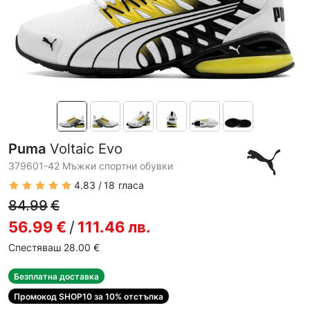
Puma
Voltaic Evo
379601-42 Мъжки спортни обувки
4.83
18
гласа
84.99
€
56.99
€
/
111.46
лв.
Спестяваш 28.00
€
Безплатна доставка
Промокод SHOP10 за 10% отстъпка