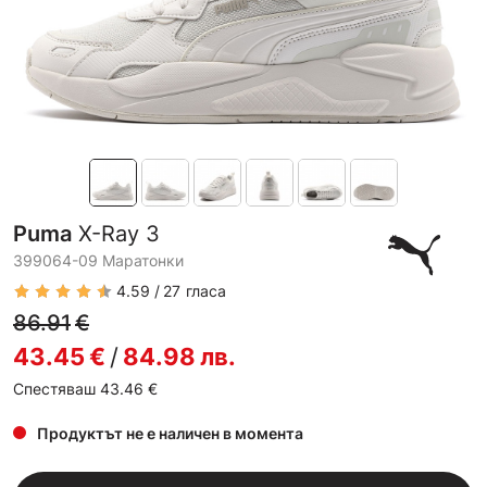
Puma
X-Ray 3
399064-09 Маратонки
4.59
27
гласа
86.91
€
43.45
€
/
84.98
лв.
Спестяваш 43.46
€
Продуктът не е наличен в момента