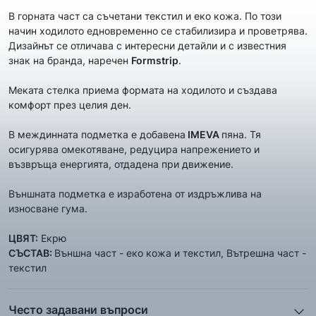
В горната част са съчетани текстил и еко кожа. По този
начин ходилото едновременно се стабилизира и проветрява.
Дизайнът се отличава с интересни детайли и с известния
знак на бранда, наречен
Formstrip
.
Меката стелка приема формата на ходилото и създава
комфорт през целия ден.
В междинната подметка е добавена
IM
EVA
пяна. Тя
осигурява омекотяване, редуцира напрежението и
възвръща енергията, отдадена при движение.
Външната подметка е изработена от издръжлива на
износване гума.
ЦВЯТ:
Екрю
СЪСТАВ:
Външна част - еко кожа и текстил, Вътрешна част -
текстил
Често задавани въпроси