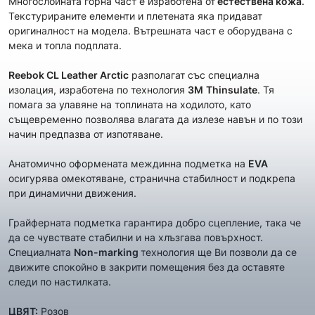
Многослойната горна част е изработена от
естествена кожа
.
Текстурираните елементи и плетената яка придават
оригиналност на модела. Вътрешната част е оборудвана с
мека и топла подплата.
Reebok CL Leather Arctic
разполагат със специална
изолация, изработена по технология
3М
Thinsulate
. Тя
помага за улавяне на топлината на ходилото, като
същевременно позволява влагата да излезе навън и по този
начин предпазва от изпотяване.
Aнатомично оформената междинна подметка на
EVA
осигурява омекотяване, странична стабилност и подкрепа
при динамични движения.
Грайферната подметка гарантира добро сцепление, така че
да се чувствате стабилни и на хлъзгава повърхност.
Специалната
Non-marking
технология ще Ви позволи да се
движите спокойно в закрити помещения без да оставяте
следи по настилката.
ЦВЯТ:
Розов