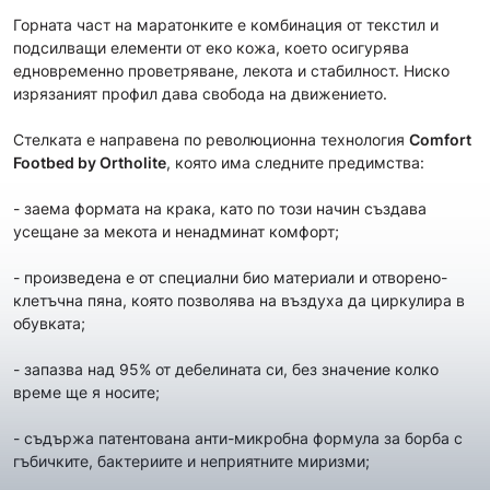
Горната част на маратонките е комбинация от текстил и
подсилващи елементи от еко кожа, което осигурява
едновременно проветряване, лекота и стабилност. Ниско
изрязаният профил дава свобода на движението.
Стелката е направена по революционна технология
Comfort
Footbed by Ortholite
, която има следните предимства:
- заема формата на крака, като по този начин създава
усещане за мекота и ненадминат комфорт;
- произведена е от специални био материали и отворено-
клетъчна пяна, която позволява на въздуха да циркулира в
обувката;
- запазва над 95% от дебелината си, без значение колко
време ще я носите;
- съдържа патентована анти-микробна формула за борба с
гъбичките, бактериите и неприятните миризми;