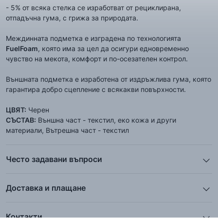
- 5% от всяка стелка се изработват от рециклирана,
отпадъчна гума, с грижа за природата.
Междинната подметка е изградена по технологията
FuelFoam
, която има за цел да осигури едновременно
чувство на мекота, комфорт и по-осезателен контрол.
Външната подметка е изработена от издръжлива гума, която
гарантира добро сцепление с всякакви повърхности.
ЦВЯТ:
Черен
СЪСТАВ:
Външна част - текстил, еко кожа и други
материали, Вътрешна част - текстил
Често задавани въпроси
1. Описанието и снимките на продукта, които сте
предоставили в сайта отговарят ли реално на това, което
Доставка и плащане
ще получа?
Ние от ShopSector се стремим към
бързина
и
Всички снимки и цялата информация са внимателно
професионализъм
при доставката на твоите поръчки, затова
подготвени и подбрани с цел Клиента да има възможност да
Контакти