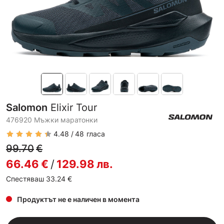
Salomon
Elixir Tour
476920 Мъжки маратонки
4.48
48
гласа
99.70
€
66.46
€
/
129.98
лв.
Спестяваш 33.24
€
Продуктът не е наличен в момента