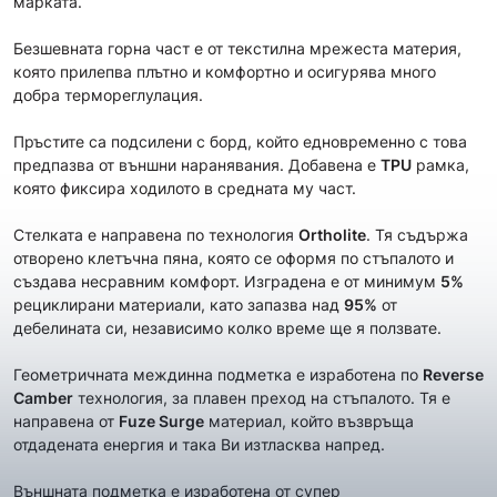
марката.
Безшевната горна част е от текстилна мрежеста материя,
която прилепва плътно и комфортно и осигурява много
добра термореглулация.
Пръстите са подсилени с борд, който едновременно с това
предпазва от външни наранявания. Добавена е
TPU
рамка,
която фиксира ходилото в средната му част.
Стелката е направена по технология
Ortholite
. Тя съдържа
отворено клетъчна пяна, която се оформя по стъпалото и
създава несравним комфорт. Изградена е от минимум
5%
рециклирани материали, като запазва над
95%
от
дебелината си, независимо колко време ще я ползвате.
Геометричната междинна подметка е изработена по
Reverse
Camber
технология, за плавен преход на стъпалото. Тя е
направена от
Fuze Surge
материал, който възвръща
отдадената енергия и така Ви изтласква напред.
Външната подметка е изработена от супер