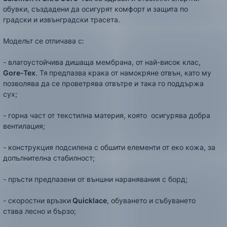
обувки, създадени да осигурят комфорт и защита по
градски и извънградски трасета.
Моделът се отличава с:
- влагоустойчива дишаща мембрана, от най-висок клас,
Gore-Tex
. Тя
предпазва крака от намокряне отвън, като му
позволява да се проветрява отвътре и така го поддържа
сух;
- горна част от текстилна материя, която осигурява добра
вентилация;
- конструкция подсилена с обшити елементи от еко кожа, за
допълнителна стабилност;
- пръсти предпазени от външни наранявания с борд;
- скоростни връзки
Quicklace
, обуването и събуването
става лесно и бързо;