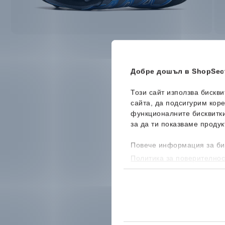
Добре дошъл в ShopSect
Този сайт използва бискв
сайта, да подсигурим кор
функционалните бисквитк
за да ти показваме продук
Повече информация за би
Политика за поверителнос
бисквитките, можеш да го