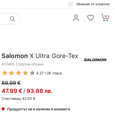
Мнения от клиенти
Salomon
X Ultra Gore-Tex
477485 Спортни обувки
4.27
26
гласа
89.99
€
47.99
€
/
93.86
лв.
Спестяваш 42.00
€
Продуктът не е наличен в момента