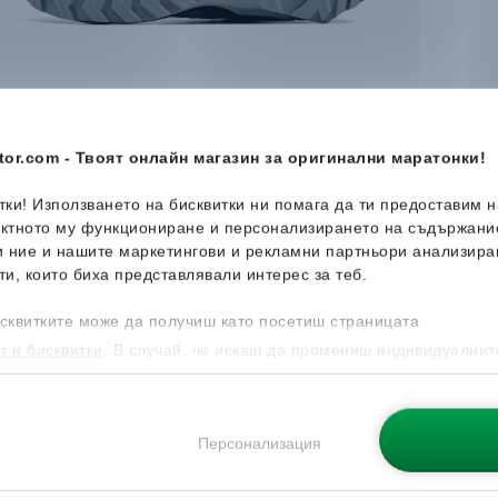
or.com - Твоят онлайн магазин за оригинални маратонки!
итки! Използването на бисквитки ни помага да ти предоставим 
ектното му функциониране и персонализирането на съдържани
и ние и нашите маркетингови и рекламни партньори анализира
ти, които биха представлявали интерес за теб.
сквитките може да получиш като посетиш страницата
т и бисквитки
. В случай, че искаш да промениш индивидуалнит
 направиш от опцията за Персонализация.
Персонализация