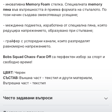
- иновативна
Memory Foam
стелка. Специалната
memory
пяна
във вътрешността ѝ приема формата на стъпалото. По
този начин създава омекотяващо усещане;
- междинна подметка, изработена от специална пяна, която
редуцира напрежението, образувано при стъпване;
- грайфер с успоредни канали, които разпределят
равномерно напрежението.
Bobs Squad Chaos-Face Off
са перфектен избор за спорт и
свободно време!
ЦВЯТ:
Черен
СЪСТАВ:
Външна част - текстил и други материали,
Вътрешна част - текстил
Често задавани въпроси
1. Описанието и снимките на продукта, които сте
предоставили в сайта отговарят ли реално на това, което