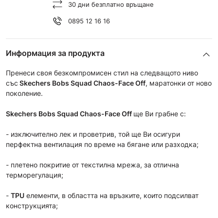
30 дни безплатно връщане
0895 12 16 16
Информация за продукта
Пренеси своя безкомпромисен стил на следващото ниво
със
Skechers Bobs Squad Chaos-Face Off
, маратонки от ново
поколение.
Skechers Bobs Squad Chaos-Face Off
ще Ви грабне с:
- изключително лек и проветрив, той ще Ви осигури
перфектнa вентилация по време на бягане или разходка;
- плетено покритие от текстилна мрежа, за отлична
терморегулация;
-
TPU
елементи, в областта на връзките, които подсилват
конструкцията;