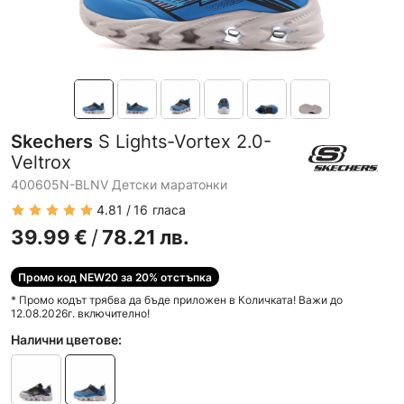
Skechers
S Lights-Vortex 2.0-
Veltrox
400605N-BLNV Детски маратонки
4.81
16
гласа
39.99
€
/
78.21
лв.
Промо код NEW20 за 20% отстъпка
* Промо кодът трябва да бъде приложен в Количката! Важи до
12.08.2026г. включително!
Налични цветове: