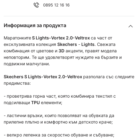
0895 12 16 16
Информация за продукта
Маратонките
S Lights-Vortex 2.0-Veltrox
са част от
ексклузивната колeкция
Skechers
-
Lights
. Свежата
комбинация от цветове и
3D
акценти, правят модела
неповторим. Те ще удовлетворят нуждите на бързите и
подвижни малчугани.
Skechers
S Lights-Vortex 2.0-Veltrox
разполага със следните
предимства:
- проветрива горна част, която комбинира текстил с
подсилващи
TPU
елементи;
- ластични връзки, които позволяват на обувката да
прилепне плътно и комфортно към детското краче;
- велкро лепенка за скоростно обуване и събуване;