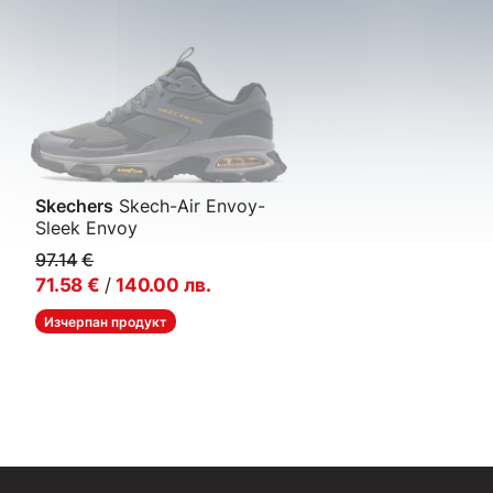
Skechers
Skech-Air Envoy-
Sleek Envoy
Мъжки спортни обувки
97.14
€
71.58
€
/
140.00
лв.
Изчерпан продукт