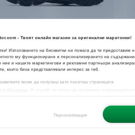
or.com - Твоят онлайн магазин за оригинални маратонки!
итки! Използването на бисквитки ни помага да ти предоставим 
ектното му функциониране и персонализирането на съдържани
и ние и нашите маркетингови и рекламни партньори анализира
ти, които биха представлявали интерес за теб.
сквитките може да получиш като посетиш страницата
т и бисквитки
. В случай, че искаш да промениш индивидуалнит
 направиш от опцията за Персонализация.
Персонализация