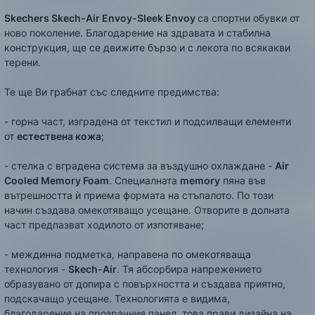
Skechers
Skech-Air Envoy-Sleek Envoy
са спортни обувки от
ново поколение. Благодарение на здравата и стабилна
конструкция, ще се движите бързо и с лекота по всякакви
терени.
Те ще Ви грабнат със следните предимства:
- горна част, изградена от текстил и подсилващи елементи
от
естествена кожа
;
- стелка с вградена система за въздушно охлаждане -
Air
Cooled Memory Foam
. Специалната
memory
пяна във
вътрешността ѝ приема формата на стъпалото. По този
начин създава омекотяващо усещане. Отворите в долната
част предпазват ходилото от изпотяване;
- междинна подметка, направена по омекотяваща
технология -
Skech-Air
. Тя абсорбира напрежението
образувано от допира с повърхността и създава приятно,
подскачащо усещане. Технологията е видима,
благодарение на прозрачния панел, това прави дизайна на