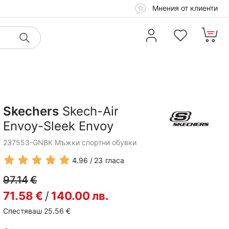
Мнения от клиенти
Skechers
Skech-Air
Envoy-Sleek Envoy
237553-GNBK Мъжки спортни обувки
4.96
23
гласа
97.14
€
71.58
€
/
140.00
лв.
Спестяваш 25.56
€