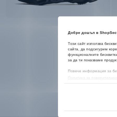
Добре дошъл в ShopSect
Този сайт използва бискв
сайта, да подсигурим кор
функционалните бисквитк
за да ти показваме продук
Повече информация за би
Политика за поверителнос
бисквитките, можеш да го