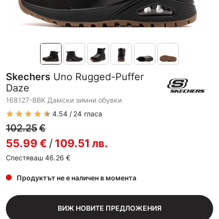
Skechers
Uno Rugged-Puffer
Daze
168127-BBK Дамски зимни обувки
4.54
24
гласа
102.25
€
55.99
€
/
109.51
лв.
Спестяваш 46.26
€
Продуктът не е наличен в момента
ВИЖ НОВИТЕ ПРЕДЛОЖЕНИЯ