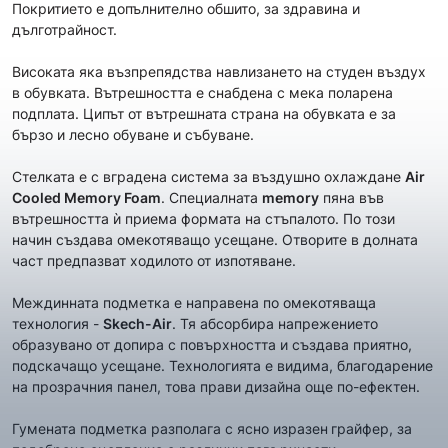
Покритието е допълнително обшито, за здравина и
дълготрайност.
Високата яка възпрепядства навлизането на студен въздух
в обувката. Вътрешността е снабдена с мека поларена
подплата. Ципът от вътрешната страна на обувката е за
бързо и лесно обуване и събуване.
Стелката е с вградена система за въздушно охлаждане
Air
Cooled Memory Foam
. Специалната
memory
пяна във
вътрешността ѝ приема формата на стъпалото. По този
начин създава омекотяващо усещане. Отворите в долната
част предпазват ходилото от изпотяване.
Междинната подметка е направена по омекотяваща
технология -
Skech-Air
. Тя абсорбира напрежението
образувано от допира с повърхността и създава приятно,
подскачащо усещане. Технологията е видима, благодарение
на прозрачния панел, това прави дизайна още по-ефектен.
Гумената подметка разполага с ясно изразен
грайфер, за