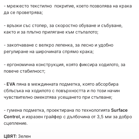
- мрежесто текстилно покритие, което позволява на крака
да се проветрява;
- връзки със стопер, за скоростно обуване и събуване,
както и за плътно прилягане към стъпалото;
- закопчаване с велкро лепенка, за лесно и удобно
регулиране на широчината спрямо крака;
- ергономична конструкция, която фиксира ходилото, за
повече стабилност;
-
EVA
пяна в междинната подметка, която абсорбира
сблъсъка на ходилото с повърхността и по този начин
чувствително омекотява усещането при стъпване;
- гумена подметка, проектирана по технологията
Surface
Control,
и изразен грайфер с дълбочина от 3,5 мм за добро
сцепление.
ЦВЯТ:
Зелен