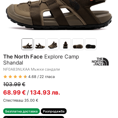
The North Face
Explore Camp
Shandal
NF0A83NLKAA Мъжки сандали
4.68
22
гласа
103.99
€
68.99
€
/
134.93
лв.
Спестяваш 35.00
€
Безплатна доставка
Разпродажба