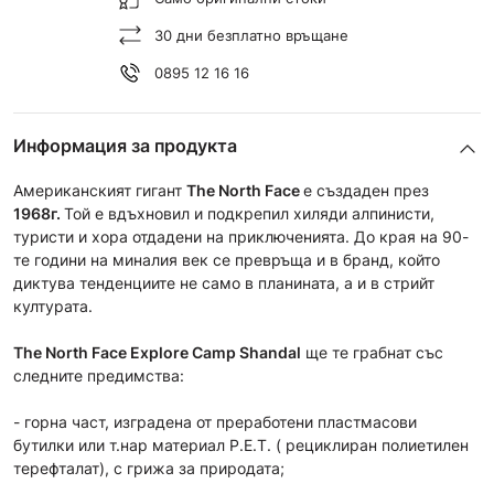
30 дни безплатно връщане
0895 12 16 16
Информация за продукта
Американският гигант
The North Face
е създаден през
1968г.
Той е вдъхновил и подкрепил хиляди алпинисти,
туристи и хора отдадени на приключенията. До края на 90-
те години на миналия век се превръща и в бранд, който
диктува тенденциите не само в планината, а и в стрийт
културата.
The North Face
Explore Camp Shandal
ще те грабнат със
следните предимства:
- горна част, изградена от преработени пластмасови
бутилки или т.нар материал P.E.T. ( рециклиран полиетилен
терефталат), с грижа за природата;