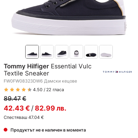
Tommy Hilfiger
Essential Vulc
Textile Sneaker
FW0FW08323DW6 Дамски кецове
4.50
22
гласа
89.47
€
42.43
€
/
82.99
лв.
Спестяваш 47.04
€
Продуктът не е наличен в момента