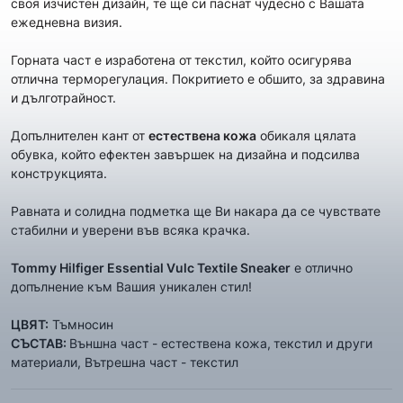
своя изчистен дизайн, те ще си паснат чудесно с Вашата
ежедневна визия.
Горната част е изработена от
текстил, който осигурява
отлична терморегулация. Покритието е обшито, за здравина
и дълготрайност.
Допълнителен кант от
естествена кожа
обикаля цялата
обувка, който ефектен завършек на дизайна и подсилва
конструкцията.
Равната и солидна подметка ще Ви накара да се чувствате
стабилни и уверени във всяка крачка.
Tommy Hilfiger Essential Vulc Textile Sneaker
е отлично
допълнение към Вашия уникален стил!
ЦВЯТ:
Тъмносин
СЪСТАВ:
Външна част - естествена кожа,
текстил и други
материали, Вътрешна част - текстил