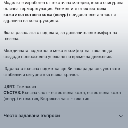
Моделът е изработен от текстилна материя, която осигурява
отлична терморегулация. Елементите от
естествена
кожа
и
естествена кожа (велур)
придават елегантност и
здравина на конструкцията.
Яката разполага с подплата, за допълнителен комфорт на
глезена.
Междинната подметка е мека и комфортна, така че да
създаде превъзходно усещане по време на движение.
Здравата външна подметка ще Ви накара да се чувствате
стабилни и сигурни във всяка крачка.
ЦВЯТ:
Тъмносин
СЪСТАВ:
Външна част - естествена кожа, естествена кожа
(велур) и текстил, Вътрешна част - текстил
Често задавани въпроси
1. Описанието и снимките на продукта, които сте
предоставили в сайта отговарят ли реално на това, което