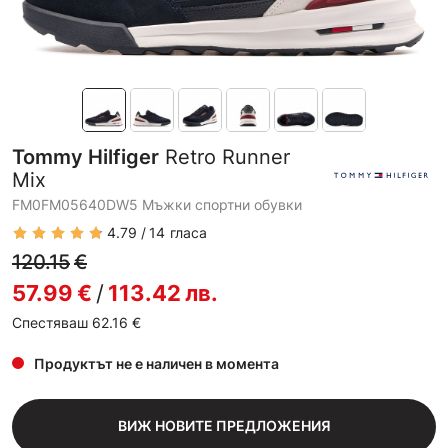
Tommy Hilfiger
Retro Runner
Mix
FM0FM05640DW5 Мъжки спортни обувки
4.79
14
гласа
120.15
€
57.99
€
/
113.42
лв.
Спестяваш 62.16
€
Продуктът не е наличен в момента
ВИЖ НОВИТЕ ПРЕДЛОЖЕНИЯ