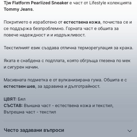
Tjw
Flatform Pearlized Sneaker
е част от Lifestyle колекцията
Tommy Jeans
.
Покритието е изработено от
естествена кожа
, почиства се и
се поддържа безпроблемно. Горната част е обшита за
повече надеждност и и издръжливост.
Текстилният език създава отлична терморегулация за крака.
Яката е снабдена с подплата, която обгръща глезена по мек
и сигурен начин.
Масивната подметка е от вулканизирана гума. Обшита е с
естествен шев
, за здравина и дълготрайност.
ЦВЯТ:
Бял
СЪСТАВ:
Външна част - естествена кожа и
текстил,
Вътрешна част - текстил
Често задавани въпроси
1. Описанието и снимките на продукта, които сте