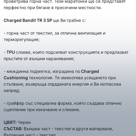
проветрива горна част. Тези маратонки ще се представят
перфектно при бягане в пресечени местности.
Charged Bandit TR 3
SP
ще Ви грабнe с:
- горна част от текстил, за отлична вентилация и
терморегулация;
-
TPU
слоеве, които подсилват конструкцията и предпазват
пръстите от външни наранявания;
- междинна подметка, изградена по
Charged
Cushioning
технология. Тя омекотява усещането при
стъпване, възвръща отдадената енергия и Ви изтласква
напред;
- грайфер със специална форма, която създава отлично
сцепление при изкачване и слизане.
ЦВЯТ:
Черен
СЪСТАВ:
Външна част - текстил и други материали,
Вътрешна част - текстил