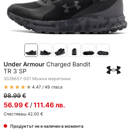
Under Armour
Charged Bandit
TR 3 SP
3028657-001 Мъжки маратонки
4.47
49
гласа
98.99
€
56.99
€
/
111.46
лв.
Спестяваш 42.00
€
Продуктът не е наличен в момента