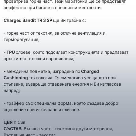
проветрива горна част. Тези маратонки ще се представят
перфектно при бягане в пресечени местности.
Charged Bandit TR 3
SP
ще Ви грабнe с:
- горна част от текстил, за отлична вентилация и
терморегулация;
-
TPU
слоеве, които подсилват конструкцията и предпазват
пръстите от външни наранявания;
- междинна подметка, изградена по
Charged
Cushioning
технология. Тя омекотява усещането при
стъпване, възвръща отдадената енергия и Ви изтласква
напред;
- грайфер със специална форма, която създава добро
сцепление при изкачване и слизане.
ЦВЯТ:
Сив
СЪСТАВ:
Външна част - текстил и други материали,
Вътрешна част - текстил