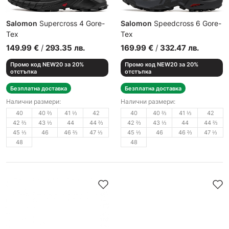
Salomon
Supercross 4 Gore-
Salomon
Speedcross 6 Gore-
Tex
Tex
Мъжки маратонки
Мъжки спортни обувки
149.99
€
/
293.35
лв.
169.99
€
/
332.47
лв.
Промо код NEW20 за 20%
Промо код NEW20 за 20%
отстъпка
отстъпка
Безплатна доставка
Безплатна доставка
Налични размери:
Налични размери:
40
40 ⅔
41 ⅓
42
40
40 ⅔
41 ⅓
42
42 ⅔
43 ⅓
44
44 ⅔
42 ⅔
43 ⅓
44
44 ⅔
45 ⅓
46
46 ⅔
47 ⅓
45 ⅓
46
46 ⅔
47 ⅓
48
48