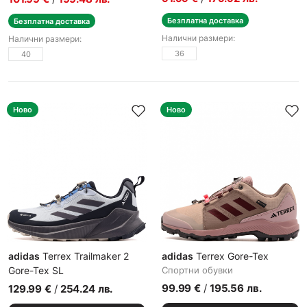
Безплатна доставка
Безплатна доставка
Налични размери:
Налични размери:
36
40
Ново
Ново
adidas
Terrex Trailmaker 2
adidas
Terrex Gore-Tex
Gore-Tex SL
Спортни обувки
Мъжки спортни обувки
99.99
€
/
195.56
лв.
129.99
€
/
254.24
лв.