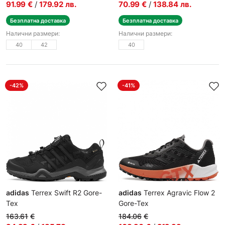
91.99
€
/
179.92
лв.
70.99
€
/
138.84
лв.
Безплатна доставка
Безплатна доставка
Налични размери:
Налични размери:
40
42
40
-42%
-41%
adidas
Terrex Swift R2 Gore-
adidas
Terrex Agravic Flow 2
Tex
Gore-Tex
Мъжки спортни обувки
Мъжки маратонки
163.61
€
184.06
€