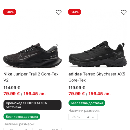
-30%
-33%
Nike
Juniper Trail 2 Gore-Tex
adidas
Terrex Skychaser AX5
V2
Gore-Tex
Мъжки маратонки
Мъжки спортни обувки
114.99
€
119.99
€
79.99
€
/
156.45
лв.
79.99
€
/
156.45
лв.
Промокод SHOP10 за 10%
Безплатна доставка
отстъпка
Налични размери:
Безплатна доставка
39 ⅓
41 ⅓
Налични размери: