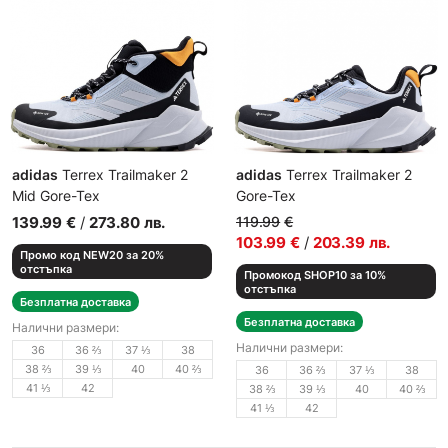
adidas
Terrex Trailmaker 2
adidas
Terrex Trailmaker 2
Mid Gore-Tex
Gore-Tex
Дамски спортни обувки
Дамски спортни обувки
139.99
€
/
273.80
лв.
119.99
€
103.99
€
/
203.39
лв.
Промо код NEW20 за 20%
отстъпка
Промокод SHOP10 за 10%
отстъпка
Безплатна доставка
Безплатна доставка
Налични размери:
Налични размери:
36
36 ⅔
37 ⅓
38
38 ⅔
39 ⅓
40
40 ⅔
36
36 ⅔
37 ⅓
38
41 ⅓
42
38 ⅔
39 ⅓
40
40 ⅔
41 ⅓
42