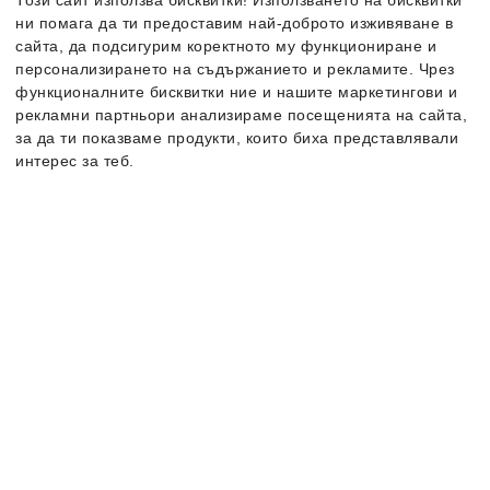
Този сайт използва бисквитки! Използването на бисквитки
ни помага да ти предоставим най-доброто изживяване в
сайта, да подсигурим коректното му функциониране и
Ново
Ново
персонализирането на съдържанието и рекламите. Чрез
функционалните бисквитки ние и нашите маркетингови и
рекламни партньори анализираме посещенията на сайта,
за да ти показваме продукти, които биха представлявали
интерес за теб.
Повече информация за бисквитките може да получиш като
посетиш страницата
Политика за поверителност и бисквитки
. В случай, че
искаш да промениш индивидуалните настройки на
Salomon
Speedcross 6 Gore-
Salomon
Speedcross Peak
бисквитките, можеш да го направиш от опцията за
Tex
Gore-Tex
Персонализация.
Мъжки спортни обувки
Дамски спортни обувки
169.99
€
/
332.47
лв.
129.99
€
/
254.24
лв.
Промо код NEW20 за 20%
Промо код NEW20 за 20%
отстъпка
отстъпка
Безплатна доставка
Безплатна доставка
Налични размери:
Налични размери:
40
41 ⅓
42
42 ⅔
36
36 ⅔
37 ⅓
38