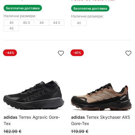
Безплатна доставка
Безплатна доставка
Налични размери:
Налични размери:
40
40.5
44
44.5
40
45
-44%
-41%
adidas
Terrex Agravic Gore-
adidas
Terrex Skychaser AX5
Tex
Gore-Tex
Мъжки маратонки
Мъжки спортни обувки
162.99
€
119.99
€