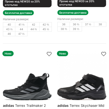
Промо код NEW20 за 20%
Промо код NEW20 за 20%
отстъпка
отстъпка
Безплатна доставка
Безплатна доставка
Налични размери:
Налични размери:
36
36 ⅔
37 ⅓
38
40
41 ⅓
42
42 ⅔
38 ⅔
39 ⅓
43 ⅓
44
44 ⅔
45 ⅓
46
47 ⅓
Ново
Ново
adidas
Terrex Trailmaker 2
adidas
Terrex Skychaser Mid