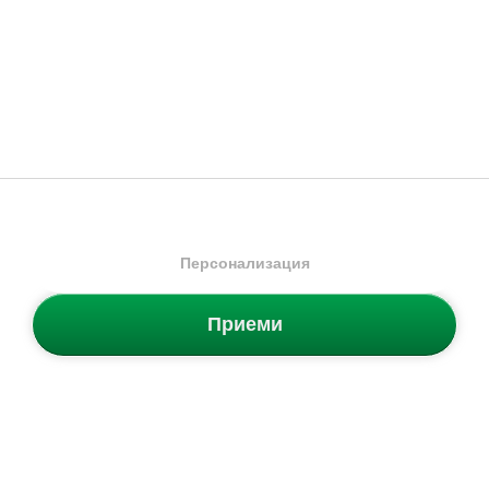
Gore-Tex
Tex
Мъжки спортни обувки
Мъжки спортни обувки
129.99
€
/
254.24
лв.
144.99
€
/
283.58
лв.
Промо код NEW20 за 20%
Промо код NEW20 за 20%
отстъпка
отстъпка
Безплатна доставка
Безплатна доставка
Налични размери:
Налични размери:
40
40 ⅔
41 ⅓
42
40
40 ⅔
41 ⅓
42
42 ⅔
43 ⅓
44
44 ⅔
42 ⅔
43 ⅓
44
44 ⅔
45 ⅓
46
46 ⅔
47 ⅓
45 ⅓
46
46 ⅔
47 ⅓
48
Персонализация
Приеми