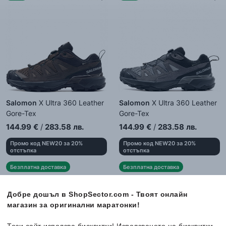
Salomon
X Ultra 360 Leather
Salomon
X Ultra 360 Leather
Gore-Tex
Gore-Tex
Мъжки спортни обувки
Мъжки спортни обувки
144.99
€
/
283.58
лв.
144.99
€
/
283.58
лв.
Промо код NEW20 за 20%
Промо код NEW20 за 20%
отстъпка
отстъпка
Безплатна доставка
Безплатна доставка
Налични размери:
Налични размери:
40
41 ⅓
42
42 ⅔
41 ⅓
42
42 ⅔
43 ⅓
Добре дошъл в ShopSector.com - Твоят онлайн
43 ⅓
44
44 ⅔
45 ⅓
44
44 ⅔
45 ⅓
46
магазин за оригинални маратонки!
46
47 ⅓
47 ⅓