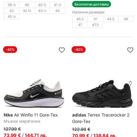
Безплатна доставка
39 ⅓
40
40 ⅔
41 ⅓
42
42 ⅔
43 ⅓
44
Налични размери:
45 ⅓
40.5
41
44.5
46
47
47.5
-42%
-42%
Nike
Air Winflo 11 Gore-Tex
adidas
Terrex Tracerocker 2
Мъжки маратонки
Gore-Tex
Мъжки маратонки
127.99
€
122.99
€
73.99
€
/
144.71
лв.
70.99
€
/
138.84
лв.