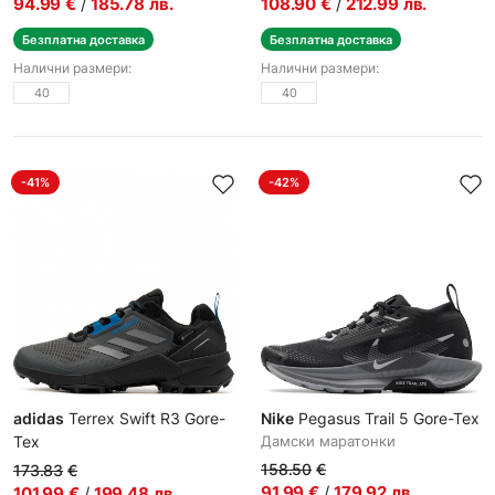
94.99
€
/
185.78
лв.
108.90
€
/
212.99
лв.
Безплатна доставка
Безплатна доставка
Налични размери:
Налични размери:
40
40
-41%
-42%
adidas
Terrex Swift R3 Gore-
Nike
Pegasus Trail 5 Gore-Tex
Tex
Дамски маратонки
Мъжки спортни обувки
158.50
€
173.83
€
91.99
€
/
179.92
лв.
101.99
€
/
199.48
лв.