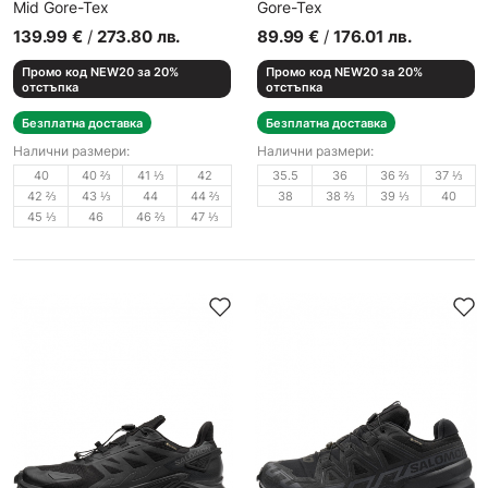
Mid Gore-Tex
Gore-Tex
Мъжки спортни обувки
Спортни обувки
139.99
€
/
273.80
лв.
89.99
€
/
176.01
лв.
Промо код NEW20 за 20%
Промо код NEW20 за 20%
отстъпка
отстъпка
Безплатна доставка
Безплатна доставка
Налични размери:
Налични размери:
40
40 ⅔
41 ⅓
42
35.5
36
36 ⅔
37 ⅓
42 ⅔
43 ⅓
44
44 ⅔
38
38 ⅔
39 ⅓
40
45 ⅓
46
46 ⅔
47 ⅓