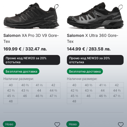
Salomon
XA Pro 3D V9 Gore-
Salomon
X Ultra 360 Gore-
Tex
Tex
Мъжки спортни обувки
Мъжки спортни обувки
169.99
€
/
332.47
лв.
144.99
€
/
283.58
лв.
Промо код NEW20 за 20%
Промо код NEW20 за 20%
отстъпка
отстъпка
Безплатна доставка
Безплатна доставка
Налични размери:
Налични размери:
40
40 ⅔
41 ⅓
42
40
40 ⅔
41 ⅓
42
42 ⅔
43 ⅓
44
44 ⅔
42 ⅔
43 ⅓
44
44 ⅔
45 ⅓
46
46 ⅔
47 ⅓
45 ⅓
46
46 ⅔
47 ⅓
48
48
Ново
Ново