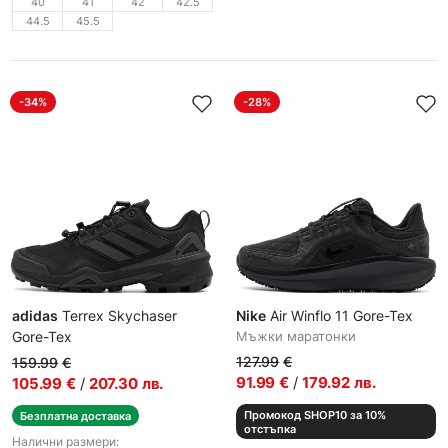
40
41
42
42.5
44.5
45.5
-34%
-28%
adidas
Terrex Skychaser
Nike
Air Winflo 11 Gore-Tex
Gore-Tex
Мъжки маратонки
Мъжки спортни обувки
127.99
€
159.99
€
91.99
€
/
179.92
лв.
105.99
€
/
207.30
лв.
Промокод SHOP10 за 10%
Безплатна доставка
отстъпка
Налични размери: