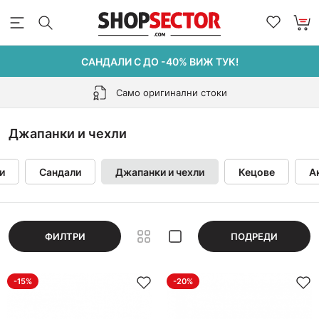
САНДАЛИ С ДО -40% ВИЖ ТУК!
Само оригинални стоки
Джапанки и чехли
и
Сандали
Джапанки и чехли
Кецове
А
ФИЛТРИ
ПОДРЕДИ
-15%
-20%