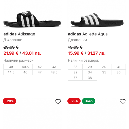
adidas
Adissage
adidas
Adilette Aqua
Джапанки
Джапанки
29.99
€
19.99
€
21.99
€
/
43.01
лв.
15.99
€
/
31.27
лв.
Налични размери:
Налични размери:
39
40.5
42
43
28
29
30
31
44.5
46
47
48.5
32
34
35
36
37
38
-20%
-29%
Ново