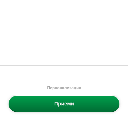
19.99
€
/
39.10
лв.
21.99
€
/
43.01
лв.
Налични размери:
Налични размери:
44.5
46
39
40.5
42
43
44.5
46
47
-29%
Ново
-42%
Ново
Персонализация
Приеми
Nike
Calm Slide 2.0
Nike
Calm Slide 2.0
Дамски джапанки
Джапанки
50.99
€
30.99
€
35.99
€
/
70.39
лв.
17.99
€
/
35.19
лв.