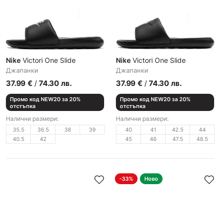
Nike
Victori One Slide
Nike
Victori One Slide
Джапанки
Джапанки
37.99
€
/
74.30
лв.
37.99
€
/
74.30
лв.
Промо код NEW20 за 20%
Промо код NEW20 за 20%
отстъпка
отстъпка
Налични размери:
Налични размери:
35.5
36.5
38
39
40
41
42.5
44
40.5
42
45
46
47.5
48.5
-33%
Ново