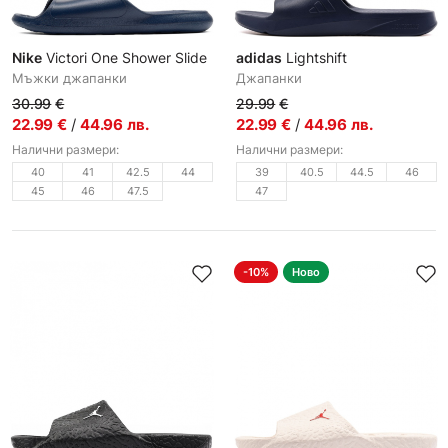
Nike
Victori One Shower Slide
adidas
Lightshift
Мъжки джапанки
Джапанки
30.99
€
29.99
€
22.99
€
/
44.96
лв.
22.99
€
/
44.96
лв.
Налични размери:
Налични размери:
40
41
42.5
44
39
40.5
44.5
46
45
46
47.5
47
-10%
Ново