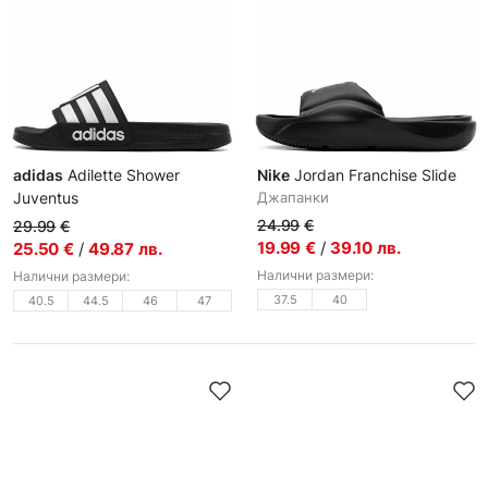
adidas
Adilette Shower
Nike
Jordan Franchise Slide
Juventus
Джапанки
Мъжки джапанки
24.99
€
29.99
€
19.99
€
/
39.10
лв.
25.50
€
/
49.87
лв.
Налични размери:
Налични размери:
37.5
40
40.5
44.5
46
47