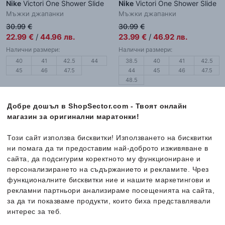
Nike
Victori One Shower Slide
Nike
Victori One Shower Slide
Мъжки джапанки
Мъжки джапанки
30.99
€
30.99
€
22.99
€
/
44.96
лв.
23.99
€
/
46.92
лв.
Налични размери:
Налични размери:
40
41
42.5
44
38.5
40
41
42.5
45
46
47.5
44
45
46
47.5
48.5
Добре дошъл в ShopSector.com - Твоят онлайн
магазин за оригинални маратонки!
-29%
Ново
-22%
Този сайт използва бисквитки! Използването на бисквитки
ни помага да ти предоставим най-доброто изживяване в
сайта, да подсигурим коректното му функциониране и
персонализирането на съдържанието и рекламите. Чрез
функционалните бисквитки ние и нашите маркетингови и
рекламни партньори анализираме посещенията на сайта,
за да ти показваме продукти, които биха представлявали
интерес за теб.