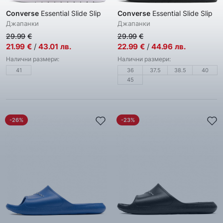
Converse
Essential Slide Slip
Converse
Essential Slide Slip
Джапанки
Джапанки
29.99
€
29.99
€
21.99
€
/
43.01
лв.
22.99
€
/
44.96
лв.
Налични размери:
Налични размери:
41
36
37.5
38.5
40
45
-26%
-23%