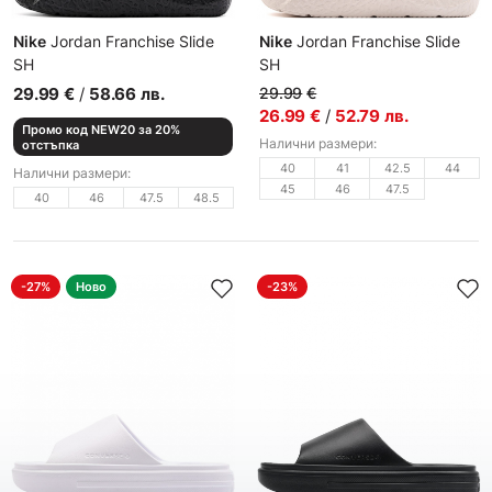
Nike
Jordan Franchise Slide
Nike
Jordan Franchise Slide
SH
SH
Мъжки джапанки
Мъжки джапанки
29.99
€
/
58.66
лв.
29.99
€
26.99
€
/
52.79
лв.
Промо код NEW20 за 20%
Налични размери:
отстъпка
40
41
42.5
44
Налични размери:
45
46
47.5
40
46
47.5
48.5
-27%
Ново
-23%