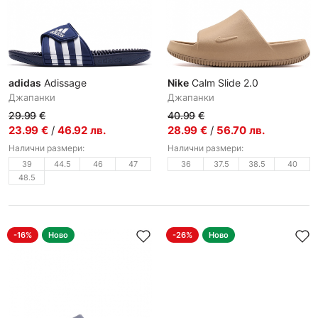
adidas
Adissage
Nike
Calm Slide 2.0
Джапанки
Джапанки
29.99
€
40.99
€
23.99
€
/
46.92
лв.
28.99
€
/
56.70
лв.
Налични размери:
Налични размери:
39
44.5
46
47
36
37.5
38.5
40
48.5
-16%
Ново
-26%
Ново