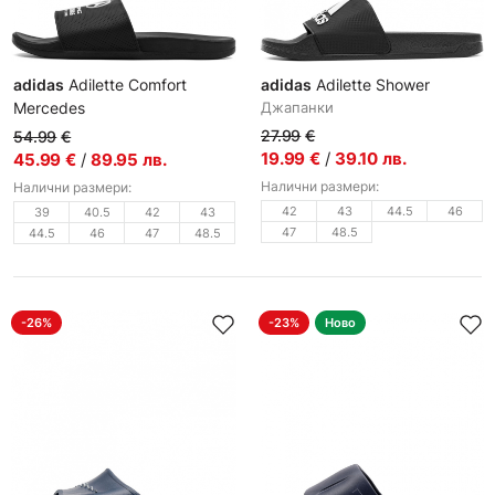
adidas
Adilette Comfort
adidas
Adilette Shower
Mercedes
Джапанки
Мъжки джапанки
27.99
€
54.99
€
19.99
€
/
39.10
лв.
45.99
€
/
89.95
лв.
Налични размери:
Налични размери:
42
43
44.5
46
39
40.5
42
43
47
48.5
44.5
46
47
48.5
-26%
-23%
Ново