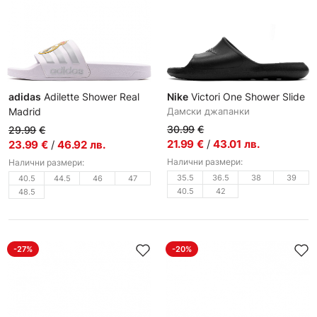
adidas
Adilette Shower Real
Nike
Victori One Shower Slide
Madrid
Дамски джапанки
Мъжки джапанки
30.99
€
29.99
€
21.99
€
/
43.01
лв.
23.99
€
/
46.92
лв.
Налични размери:
Налични размери:
35.5
36.5
38
39
40.5
44.5
46
47
40.5
42
48.5
-27%
-20%