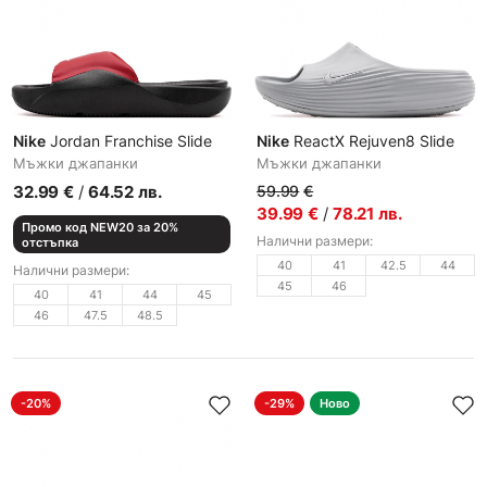
Nike
Jordan Franchise Slide
Nike
ReactX Rejuven8 Slide
Мъжки джапанки
Мъжки джапанки
32.99
€
/
64.52
лв.
59.99
€
39.99
€
/
78.21
лв.
Промо код NEW20 за 20%
Налични размери:
отстъпка
40
41
42.5
44
Налични размери:
45
46
40
41
44
45
46
47.5
48.5
-20%
-29%
Ново