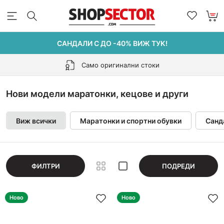
САНДАЛИ С ДО -40% ВИЖ ТУК!
Само оригинални стоки
Нови модели маратонки, кецове и други
Виж всички
Маратонки и спортни обувки
Санд
ФИЛТРИ
ПОДРЕДИ
Ново
Ново