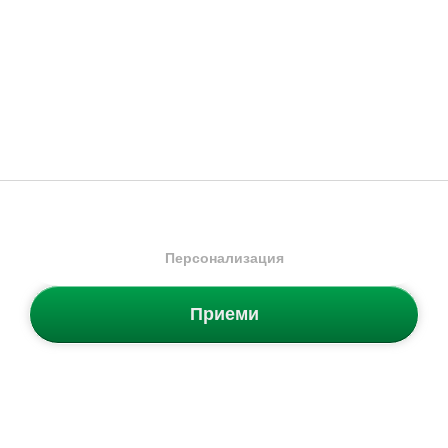
Един размер
Един размер
Ново
Ново
Персонализация
adidas
Classic Bars 3S
adidas
LFC Gloves
Приеми
Раница
Ръкавици
27.99
€
/
54.74
лв.
27.99
€
/
54.74
лв.
Промо код NEW20 за 20%
Промо код NEW20 за 20%
отстъпка
отстъпка
Налични размери:
Налични размери:
Един размер
M