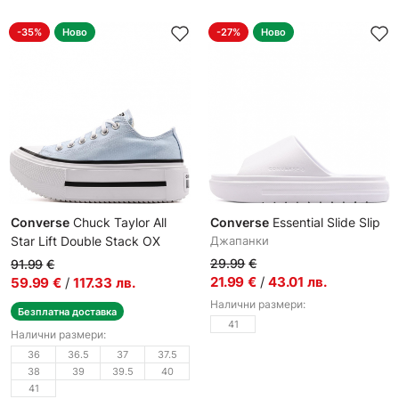
-35%
Ново
-27%
Ново
Converse
Chuck Taylor All
Converse
Essential Slide Slip
Star Lift Double Stack OX
Джапанки
Дамски кецове
29.99
€
91.99
€
21.99
€
/
43.01
лв.
59.99
€
/
117.33
лв.
Налични размери:
Безплатна доставка
41
Налични размери:
36
36.5
37
37.5
38
39
39.5
40
41