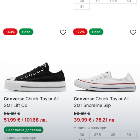
38
39
39.5
40
41
-40%
Ново
-22%
Ново
Converse
Chuck Taylor All
Converse
Chuck Taylor All
Star Lift Ox
Star Shoreline Slip
Дамски кецове
Дамски кецове
85.99
€
50.99
€
51.99
€
/
101.68
лв.
39.99
€
/
78.21
лв.
Налични размери:
Безплатна доставка
36
37.5
38
39
Налични размери: