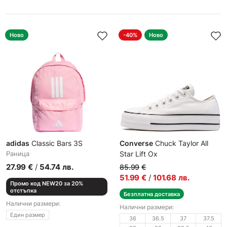
Ново
-40%
Ново
adidas
Classic Bars 3S
Converse
Chuck Taylor All
Раница
Star Lift Ox
Дамски кецове
27.99
€
/
54.74
лв.
85.99
€
51.99
€
/
101.68
лв.
Промо код NEW20 за 20%
отстъпка
Безплатна доставка
Налични размери:
Налични размери:
Един размер
36
36.5
37
37.5