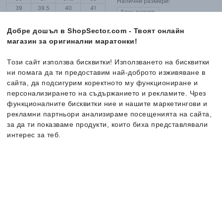
Налични размери:
39
39.5
40
41
Един размер
41.5
42
42.5
43
44
44.5
45
46
Добре дошъл в ShopSector.com - Твоят онлайн
магазин за оригинални маратонки!
Този сайт използва бисквитки! Използването на бисквитки
Ново
Ново
ни помага да ти предоставим най-доброто изживяване в
сайта, да подсигурим коректното му функциониране и
персонализирането на съдържанието и рекламите. Чрез
функционалните бисквитки ние и нашите маркетингови и
рекламни партньори анализираме посещенията на сайта,
за да ти показваме продукти, които биха представлявали
интерес за теб.
Повече информация за бисквитките може да получиш като
посетиш страницата
adidas
Juventus Baseball Cap
adidas
Classic Backpack With
Политика за поверителност и бисквитки
. В случай, че
Шапка
Pencil Case
искаш да промениш индивидуалните настройки на
Раница
22.99
€
/
44.96
лв.
29.99
€
/
58.66
лв.
бисквитките, можеш да го направиш от опцията за
Персонализация.
Промо код NEW20 за 20%
Промо код NEW20 за 20%
отстъпка
отстъпка