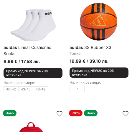
adidas
Linear Cushioned
adidas
3S Rubber X3
Socks
Топкa
Чорапи
19.99
€
/
39.10
лв.
8.99
€
/
17.58
лв.
Промо код NEW20 за 20%
Промо код NEW20 за 20%
отстъпка
отстъпка
Налични размери:
Налични размери:
7
40-42
43-45
46-48
Ново
-30%
Ново