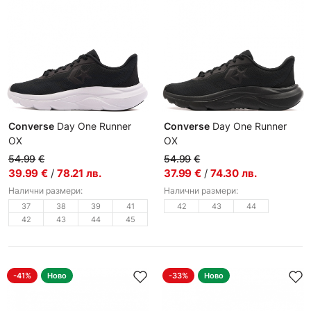
Converse
Day One Runner
Converse
Day One Runner
OX
OX
Маратонки
Маратонки
54.99
€
54.99
€
39.99
€
/
78.21
лв.
37.99
€
/
74.30
лв.
Налични размери:
Налични размери:
37
38
39
41
42
43
44
42
43
44
45
-41%
Ново
-33%
Ново