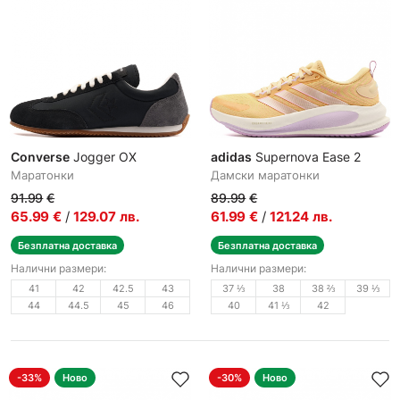
Converse
Jogger OX
adidas
Supernova Ease 2
Маратонки
Дамски маратонки
91.99
€
89.99
€
65.99
€
/
129.07
лв.
61.99
€
/
121.24
лв.
Безплатна доставка
Безплатна доставка
Налични размери:
Налични размери:
41
42
42.5
43
37 ⅓
38
38 ⅔
39 ⅓
44
44.5
45
46
40
41 ⅓
42
-33%
Ново
-30%
Ново