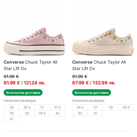
Converse
Chuck Taylor All
Converse
Chuck Taylor All
Star Lift Ox
Star Lift Ox
Дамски кецове
Дамски кецове
91.99
€
91.99
€
61.99
€
/
121.24
лв.
67.99
€
/
132.98
лв.
Безплатна доставка
Безплатна доставка
Налични размери:
Налични размери:
36
36.5
37
37.5
36.5
37
39
39.5
38
39
39.5
40
40
41
41