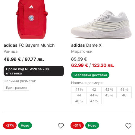
adidas
FC Bayern Munich
adidas
Dame X
Раница
Маратонки
49.99
€
/
97.77
лв.
89.99
€
62.99
€
/
123.20
лв.
Промо код NEW20 за 20%
отстъпка
Безплатна доставка
Налични размери:
Налични размери:
Един размер
41 ⅓
42
42 ⅔
43 ⅓
44
44 ⅔
45 ⅓
46
46 ⅔
47 ⅓
-27%
Ново
-31%
Ново