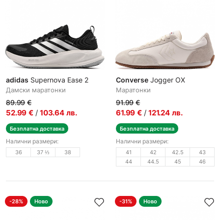
adidas
Supernova Ease 2
Converse
Jogger OX
Дамски маратонки
Маратонки
89.99
€
91.99
€
52.99
€
/
103.64
лв.
61.99
€
/
121.24
лв.
Безплатна доставка
Безплатна доставка
Налични размери:
Налични размери:
36
37 ⅓
38
41
42
42.5
43
44
44.5
45
46
-28%
Ново
-31%
Ново