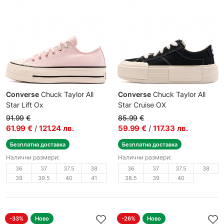
Converse
Chuck Taylor All
Converse
Chuck Taylor All
Star Lift Ox
Star Cruise OX
Дамски кецове
Кецове
91.99
€
85.99
€
61.99
€
/
121.24
лв.
59.99
€
/
117.33
лв.
Безплатна доставка
Безплатна доставка
Налични размери:
Налични размери:
36
37
37.5
38
36
37
37.5
38
39
39.5
40
41
38.5
39
40
-33%
Ново
-26%
Ново