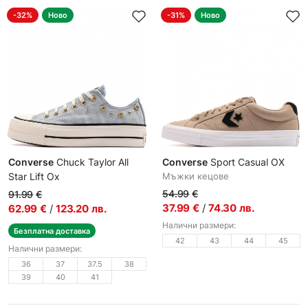
-32%
Ново
-31%
Ново
Converse
Chuck Taylor All
Converse
Sport Casual OX
Star Lift Ox
Мъжки кецове
Дамски кецове
54.99
€
91.99
€
37.99
€
/
74.30
лв.
62.99
€
/
123.20
лв.
Налични размери:
Безплатна доставка
42
43
44
45
Налични размери:
36
37
37.5
38
39
40
41