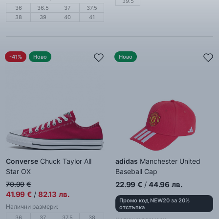
39.5
36
36.5
37
37.5
38
39
40
41
-41%
Ново
Ново
Converse
Chuck Taylor All
adidas
Manchester United
Star OX
Baseball Cap
Кецове
Шапка
70.99
€
22.99
€
/
44.96
лв.
41.99
€
/
82.13
лв.
Промо код NEW20 за 20%
Налични размери:
отстъпка
36
37
37.5
38