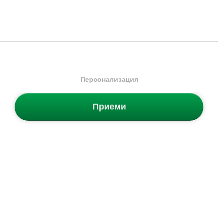
Дени П
ПРЕДИШНА
СЛЕДВАЩА
1
2
3
4
...
62
Персонализация
Приеми
Само оригинални стоки