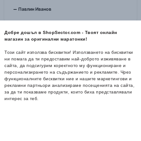
Павлин Иванов
Добре дошъл в ShopSector.com - Твоят онлайн
магазин за оригинални маратонки!
5/5
16 Април '26
Този сайт използва бисквитки! Използването на бисквитки
За четвърти път пазарувам от сайта и съм супер
ни помага да ти предоставим най-доброто изживяване в
доволна!!! Бързина, точност, опаковане- всичко е
сайта, да подсигурим коректното му функциониране и
топ, топ!!! Най- добрите сте!!!
персонализирането на съдържанието и рекламите. Чрез
функционалните бисквитки ние и нашите маркетингови и
Татяна Николова
рекламни партньори анализираме посещенията на сайта,
за да ти показваме продукти, които биха представлявали
интерес за теб.
Повече информация за бисквитките може да получиш като
5/5
16 Април '26
посетиш страницата
Страхотни маратонки напълно отговарящи на
Политика за поверителност и бисквитки
. В случай, че
описанието.Специални поздрави и благодарности
искаш да промениш индивидуалните настройки на
на целия екип на SHOPSECTOR