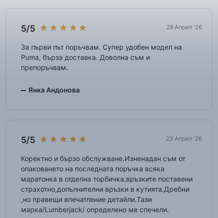
5/5
28 Април '26
За първи път поръчвам. Супер удобен модел на
Puma, бърза доставка. Доволна съм и
препоръчвам.
Янка Андонова
5/5
23 Април '26
Коректно и бързо обслужване.Изненадан съм от
опаковането на последната поръчка всяка
маратонка в отделна торбичка,връзките поставени
страхотно,допълнителни връзки в кутията.Дребни
,но правещи впечатление детайли.Тази
марка/Lumberjack/ определено ме спечели.