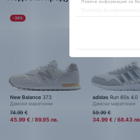
Повече информация за би
Политика за поверителнос
бисквитките, можеш да го
-39%
-42%
New Balance
373
adidas
Run 60s 4.0
Дамски маратонки
Дамски маратонки
74.99
€
59.99
€
45.99
€
/
89.95
лв.
34.99
€
/
68.43
лв