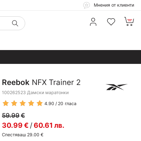
Мнения от клиенти
Reebok
NFX Trainer 2
100262523 Дамски маратонки
4.90
20
гласа
59.99
€
30.99
€
/
60.61
лв.
Спестяваш 29.00
€