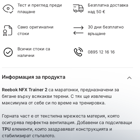
Тест и преглед преди
Безплатна доставка
плащане
над 50 €
Само оригинални
30 дни безплатно
стоки
връщане
Всички стоки са
0895 12 16 16
налични
Информация за продукта
Reebok NFX Trainer 2
са маратонки, предназначени за
бягане върху всякакви терени. С тях ще извлечеш
максимума от себе си по време на тренировка.
Горната част е от текстилна мрежеста материя, която
осигурява перфектна вентилация. Добавени са подсилващи
TPU
елементи, които заздравяват конструкцията и
стабилизират стъпалото.