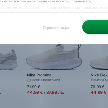
сквитките може да получиш като посетиш страницата
т и бисквитки
. В случай, че искаш да промениш индивидуалнит
 направиш от опцията за Персонализация.
-38%
-44%
Персонализация
Nike
Promina
Nike
Flex
Дамски маратонки
Дамски м
71.99
€
79.99
€
.
44.99
€
/
87.99
лв.
44.99
€