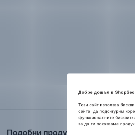
Добре дошъл в ShopSect
Този сайт използва бискв
сайта, да подсигурим кор
функционалните бисквитк
за да ти показваме продук
Подобни продукти