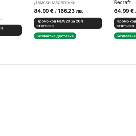
Recraft
Дамски маратонки
Кецове
84.99
€
/
166.23
лв.
64.99
€
.
Промо код NEW20 за 20%
Промо код
отстъпка
отстъпка
0%
Безплатна доставка
Безплатна