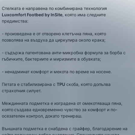
Стелката е направена по комбинирана технология
Luxcomfort Footbed by InSite
, която има следните
предимства:
- произведена е от отворено клетъчна пяна, която
позволява на въздуха да циркулира около крака;
- съдържа патентована анти-микробна формула за борба с
гъбичките, бактериите и миризмите в обувката;
- ненадминат комфорт и мекота по време на носене.
Петата е стабилизирана с
TPU
скоба, която допълва
страхотния силует.
Междинната подметка е изградена от омекотяваща пяна,
която
създава едновременно чувство за комфорт и по-
осезателен контрол, докато тренираш.
Външната подметка е снабдена с грайфер, благодарение на
който получаваш добро сцепление. Специалните канали