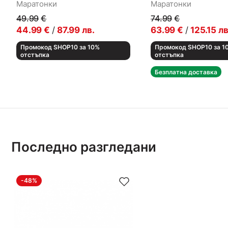
Маратонки
Маратонки
49.99
€
74.99
€
44.99
€
/
87.99
лв.
63.99
€
/
125.15
лв
Промокод SHOP10 за 10%
Промокод SHOP10 за 1
отстъпка
отстъпка
Безплатна доставка
Последно разгледани
-48%