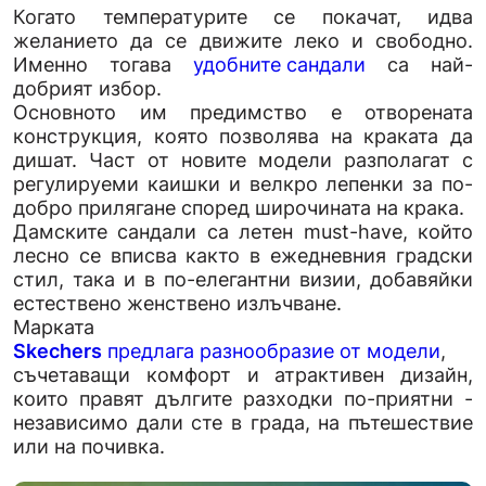
Когато температурите се покачат, идва
желанието да се движите леко и свободно.
Именно тогава
удобните сандали
са най-
добрият избор.
Основното им предимство е отворената
конструкция, която позволява на краката да
дишат. Част от новите модели разполагат с
регулируеми каишки и велкро лепенки за по-
добро прилягане според широчината на крака.
Дамските сандали са летен must-have, който
лесно се вписва както в ежедневния градски
стил, така и в по-елегантни визии, добавяйки
естествено женствено излъчване.
Марката
Skechers
предлага разнообразие от модели
,
съчетаващи комфорт и атрактивен дизайн,
които правят дългите разходки по-приятни -
независимо дали сте в града, на пътешествие
или на почивка.