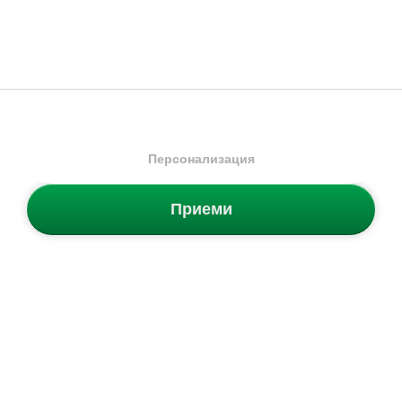
Море, планина или градска ваканция: Топ 5 обувки,
които заслужават място в летния багаж.
Персонализация
Приеми
Подаръкът, който очаква да бъде избран!