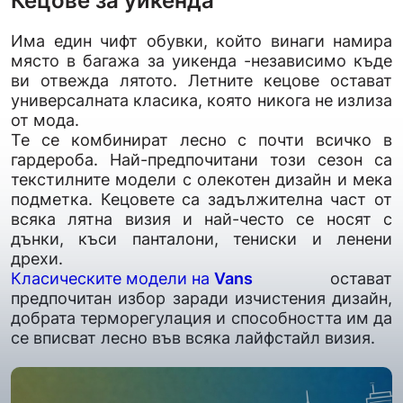
Кецове за уикенда
Има един чифт обувки, който винаги намира
място в багажа за уикенда -независимо къде
ви отвежда лятото. Летните кецове остават
универсалната класика, която никога не излиза
от мода.
Те се комбинират лесно с почти всичко в
гардероба. Най-предпочитани този сезон са
текстилните модели с олекотен дизайн и мека
подметка. Кецовете са задължителна част от
всяка лятна визия и най-често се носят с
дънки, къси панталони, тениски и ленени
дрехи.
Класическите модели на
Vans
остават
предпочитан избор заради изчистения дизайн,
добрата терморегулация и способността им да
се вписват лесно във всяка лайфстайл визия.