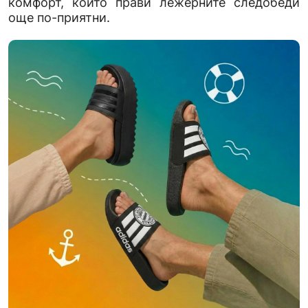
комфорт, който прави лежерните следобеди
още по-приятни.