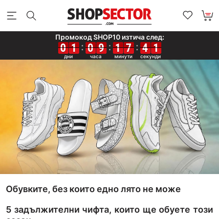
Промокод SHOP10 изтича след:
0
0
0
0
1
1
1
1
0
0
0
0
9
9
9
9
1
1
1
1
7
7
7
7
4
4
4
4
0
0
0
0
Обувките, без които едно лято не може
5 задължителни чифта, които ще обуете този