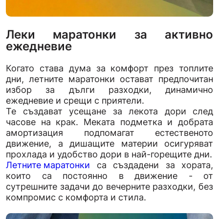
Леки маратонки за активно
ежедневие
Когато става дума за комфорт през топлите
дни, летните маратонки остават предпочитан
избор за дълги разходки, динамично
ежедневие и срещи с приятели.
Те създават усещане за лекота дори след
часове на крак. Меката подметка и добрата
амортизация подпомагат естественото
движение, а дишащите материи осигуряват
прохлада и удобство дори в най-горещите дни.
Летните маратонки
са създадени за хората,
които са постоянно в движение - от
сутрешните задачи до вечерните разходки, без
компромис с комфорта и стила.