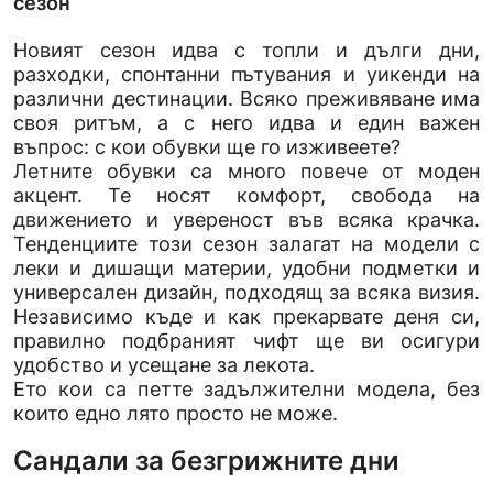
сезон
Новият сезон идва с топли и дълги дни,
разходки, спонтанни пътувания и уикенди на
различни дестинации. Всяко преживяване има
своя ритъм, а с него идва и един важен
въпрос: с кои обувки ще го изживеете?
Летните обувки са много повече от моден
акцент. Те носят комфорт, свобода на
движението и увереност във всяка крачка.
Тенденциите този сезон залагат на модели с
леки и дишащи материи, удобни подметки и
универсален дизайн, подходящ за всяка визия.
Независимо къде и как прекарвате деня си,
правилно подбраният чифт ще ви осигури
удобство и усещане за лекота.
Ето кои са петте задължителни модела, без
които едно лято просто не може.
Сандали за безгрижните дни