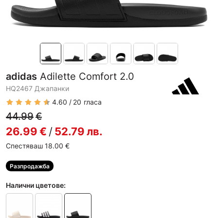
adidas
Adilette Comfort 2.0
HQ2467 Джапанки
4.60
20
гласа
44.99
€
26.99
€
/
52.79
лв.
Спестяваш 18.00
€
Разпродажба
Налични цветове: