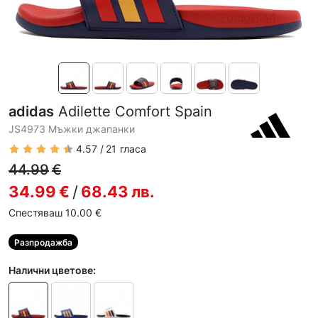
adidas
Adilette Comfort Spain
JS4973 Мъжки джапанки
4.57
21
гласа
44.99
€
34.99
€
/
68.43
лв.
Спестяваш 10.00
€
Разпродажба
Налични цветове: