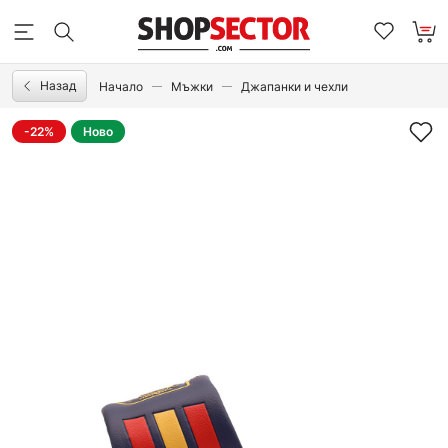
Назад
Начало
Мъжки
Джапанки и чехли
-22%
Ново