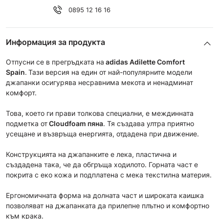
0895 12 16 16
Информация за продукта
Отпусни се в прегръдката на
adidas Adilette Comfort
Spain
.
Тази версия на един от най-популярните модели
джапанки осигурява несравнима мекота и ненадминат
комфорт.
Това, което ги прави толкова специални, е междинната
подметка от
Cloudfoam пяна
. Тя създава ултра приятно
усещане и възвръща енергията, отдадена при движение.
Конструкцията на джапанките е лека, пластична и
създадена така, че да обгръща ходилото. Горната част е
покрита с еко кожа и подплатена с мека текстилна материя.
Ергономичната форма на долната част и широката каишка
позволяват на джапанката да прилепне плътно и комфортно
към крака.