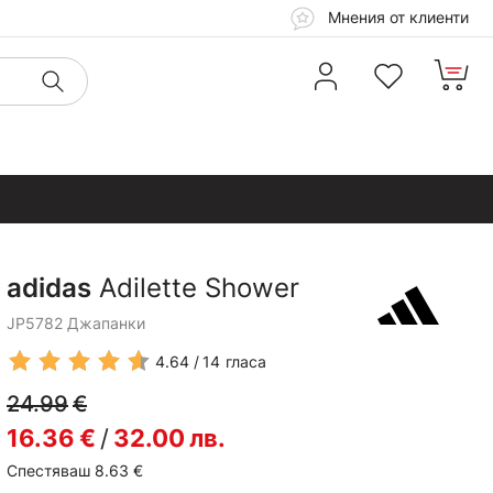
Мнения от клиенти
adidas
Adilette Shower
JP5782 Джапанки
4.64
14
гласа
24.99
€
16.36
€
/
32.00
лв.
Спестяваш 8.63
€