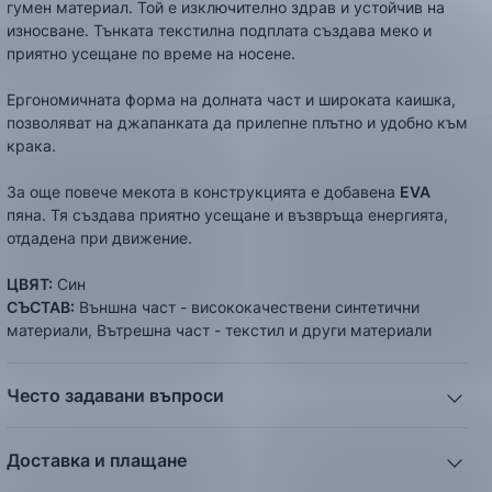
гумен материал. Той е изключително здрав и устойчив на
износване. Тънката текстилна подплата създава меко и
приятно усещане по време на носене.
Ергономичната форма на долната част и широката каишка,
позволяват на джапанката да прилепне плътно и удобно към
крака.
За още повече мекота в конструкцията е добавена
EVA
пяна. Тя създава приятно усещане и възвръща енергията,
отдадена при движение.
ЦВЯТ:
Син
СЪСТАВ:
Външна част - висококачествени синтетични
материали, Вътрешна част - текстил и други материали
Често задавани въпроси
1. Описанието и снимките на продукта, които сте
предоставили в сайта отговарят ли реално на това, което
Доставка и плащане
ще получа?
Ние от ShopSector се стремим към
бързина
и
Всички снимки и цялата информация са внимателно