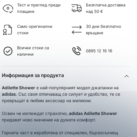
Тест и преглед преди
Безплатна доставка
плащане
над 50 €
Само оригинални
30 дни безплатно
стоки
връщане
Всички стоки са
0895 12 16 16
налични
Информация за продукта
Adilette Shower
е най-популярният модел джапанки на
adidas
. Със своя отличаващ се силует и удобство, те се
превръщат в любим аксесоар на милиони.
Освен че изглеждат страхотно,
adidas Adilette Shower
придават ново значение на думата комфорт.
Горната част е изработена от специален, бързосъхнещ