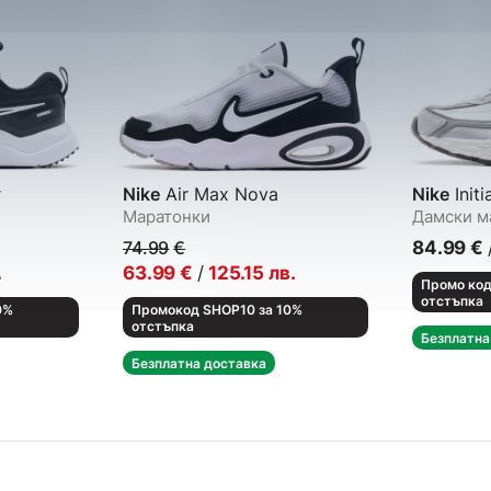
r
Nike
Air Max Nova
Nike
Initi
Маратонки
Дамски м
74.99
€
84.99
€
.
63.99
€
/
125.15
лв.
Промо код
отстъпка
0%
Промокод SHOP10 за 10%
отстъпка
Безплатна
Безплатна доставка