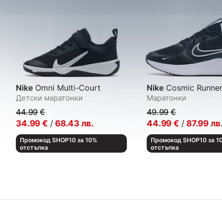
Nike
Omni Multi-Court
Nike
Cosmic Runne
Детски маратонки
Маратонки
44.99
€
49.99
€
34.99
€
/
68.43
лв.
44.99
€
/
87.99
лв
Промокод SHOP10 за 10%
Промокод SHOP10 за 1
отстъпка
отстъпка