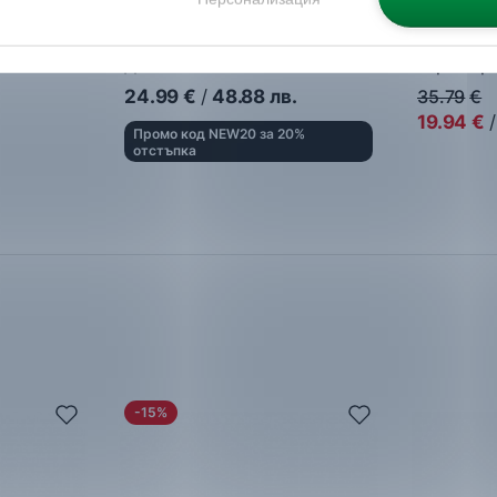
a
Nike
Jordan Franchise Slide
The Nort
Flip-Flop
Джапанки
Джапанк
24.99
€
/
48.88
лв.
35.79
€
19.94
€
/
Промо код NEW20 за 20%
отстъпка
-15%