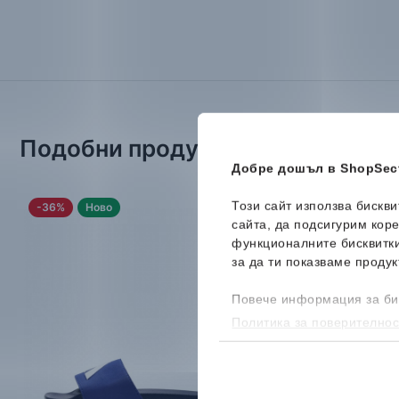
Подобни продукти
Добре дошъл в ShopSect
Този сайт използва бискв
-36%
Ново
-30%
сайта, да подсигурим кор
функционалните бисквитк
за да ти показваме продук
Повече информация за би
Политика за поверителнос
бисквитките, можеш да го