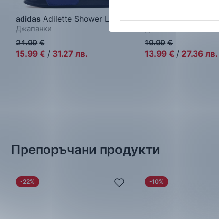
adidas
Adilette Shower Logo
adidas
Adilette Aqu
Джапанки
Джапанки
24.99
€
19.99
€
15.99
€
/
31.27
лв.
13.99
€
/
27.36
лв.
Препоръчани продукти
-22%
-10%