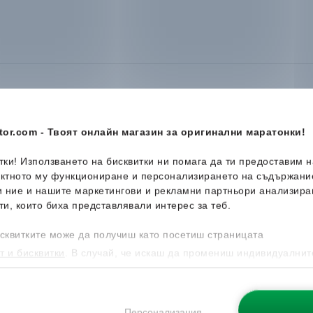
or.com - Твоят онлайн магазин за оригинални маратонки!
итки! Използването на бисквитки ни помага да ти предоставим 
Ново
-44%
ектното му функциониране и персонализирането на съдържани
и ние и нашите маркетингови и рекламни партньори анализира
ти, които биха представлявали интерес за теб.
сквитките може да получиш като посетиш страницата
т и бисквитки
. В случай, че искаш да промениш индивидуалнит
 направиш от опцията за Персонализация.
Персонализация