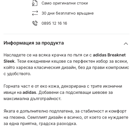
Само оригинални стоки
30 дни безплатно връщане
0895 12 16 16
Информация за продукта
Насладете се на всяка крачка по пътя си с
adidas Breaknet
Sleek
. Тези ежедневни кецове са перфектен избор за всеки,
който харесва класическия дизайн, без да прави компромис
с удобството.
Горната част е от еко кожа,
декорирана с трите иконични
ивици на
adidas
. Добавени са подсилващи шевове за
максимална дълготрайност.
Яката е допълнително подплатена, за стабилност и комфорт
на глезена. Семплият дизайн е всичко, от което се нуждаете
за една приятна, градска разходка.