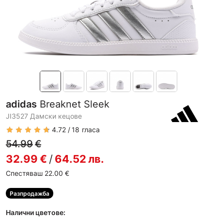
adidas
Breaknet Sleek
JI3527 Дамски кецове
4.72
18
гласа
54.99
€
32.99
€
/
64.52
лв.
Спестяваш 22.00
€
Разпродажба
Налични цветове: