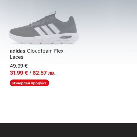
adidas
Cloudfoam Flex-
Laces
Мъжки маратонки
49.99
€
31.99
€
/
62.57
лв.
Изчерпан продукт