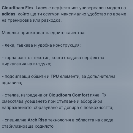
Cloudfoam Flex-Laces
e перфектният универсален модел на
adidas
, който ще ти осигури максимално удобство по време
на тренировка или разходка.
Моделът притежават следните качества:
- лека, гъвкава и удобна конструкция;
- горна част от текстил, която създава перфектна
циркулация на въздуха;
- подсилващи обшити и
TPU
елементи, за допълнителна
здравина;
- стелка, изградена от
Cloudfoam Comfort
пяна. Тя
омекотява усещането при стъпване и абсорбира
напрежението, образувано от допира с повърхността;
- специална
Arch Rise
технология в областта на свода,
стабилизираща ходилото;