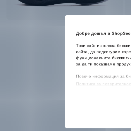
Добре дошъл в ShopSect
Този сайт използва бискв
сайта, да подсигурим кор
функционалните бисквитк
за да ти показваме продук
Повече информация за би
Политика за поверителнос
бисквитките, можеш да го