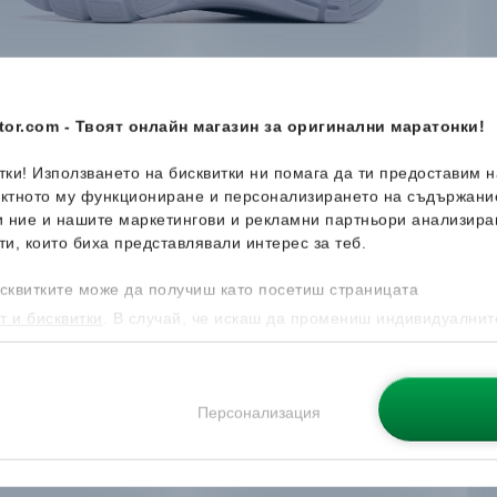
or.com - Твоят онлайн магазин за оригинални маратонки!
итки! Използването на бисквитки ни помага да ти предоставим 
ектното му функциониране и персонализирането на съдържани
и ние и нашите маркетингови и рекламни партньори анализира
ти, които биха представлявали интерес за теб.
сквитките може да получиш като посетиш страницата
т и бисквитки
. В случай, че искаш да промениш индивидуалнит
 направиш от опцията за Персонализация.
Персонализация