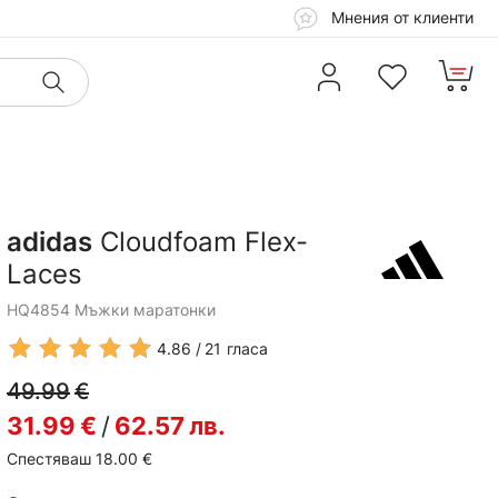
Мнения от клиенти
adidas
Cloudfoam Flex-
Laces
HQ4854 Мъжки маратонки
4.86
21
гласа
49.99
€
31.99
€
/
62.57
лв.
Спестяваш 18.00
€