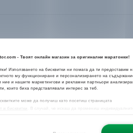
-35%
-28%
or.com - Твоят онлайн магазин за оригинални маратонки!
итки! Използването на бисквитки ни помага да ти предоставим 
ектното му функциониране и персонализирането на съдържани
и ние и нашите маркетингови и рекламни партньори анализира
ти, които биха представлявали интерес за теб.
сквитките може да получиш като посетиш страницата
т и бисквитки
. В случай, че искаш да промениш индивидуалнит
 направиш от опцията за Персонализация.
New Balance
327
New Bala