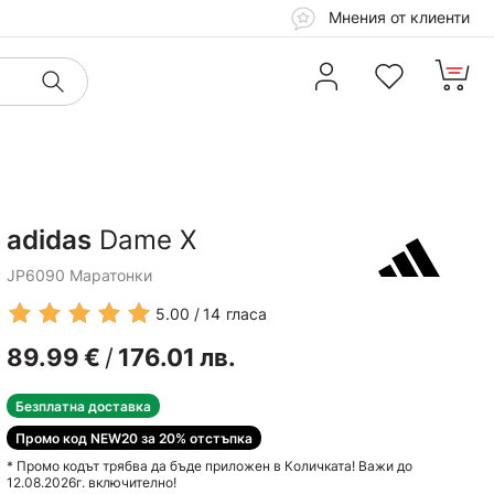
Мнения от клиенти
adidas
Dame X
JP6090 Маратонки
5.00
14
гласа
89.99
€
/
176.01
лв.
Безплатна доставка
Промо код NEW20 за 20% отстъпка
* Промо кодът трябва да бъде приложен в Количката! Важи до
12.08.2026г. включително!