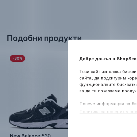
Подобни продукти
-30%
-33%
Ново
Добре дошъл в ShopSect
Този сайт използва бискв
сайта, да подсигурим кор
функционалните бисквитк
за да ти показваме продук
Повече информация за би
Политика за поверителнос
бисквитките, можеш да го
New Balance
530
New Balance
370