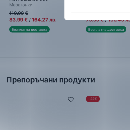
Маратонки
Маратонки
119.99
€
119.99
€
83.99
€
/
164.27
лв.
79.99
€
/
156.45
л
Безплатна доставка
Безплатна доставка
Препоръчани продукти
-22%