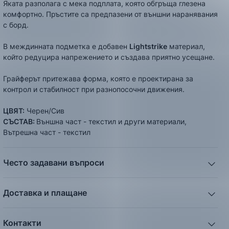
Яката разполага с мека подплата, която обгръща глезена
комфортно. Пръстите са предпазени от външни наранявания
с борд.
В междинната подметка е добавен
Lightstrike
материал,
който редуцира напрежението и създава приятно усещане.
Грайферът притежава форма, която е проектирана за
контрол и стабилност при разнопосочни движения.
ЦВЯТ:
Черен/Сив
СЪСТАВ:
Външна част - текстил и други материали,
Вътрешна част - текстил
Често задавани въпроси
1. Описанието и снимките на продукта, които сте
предоставили в сайта отговарят ли реално на това, което
Доставка и плащане
ще получа?
Ние от ShopSector се стремим към
бързина
и
Всички снимки и цялата информация са внимателно
професионализъм
при доставката на твоите поръчки,
подготвени и подбрани с цел Клиента да има възможност
Контакти
затова използваме услугите на куриерските фирми
„Еконт
да добие максимално ясна и точна представа за дадения