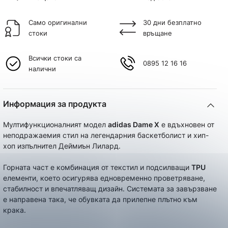
Само оригинални
30 дни безплатно
стоки
връщане
Всички стоки са
0895 12 16 16
налични
Информация за продукта
Mултифункционалният модел
adidas Dame X
e вдъхновен от
неподражаемия стил на легендарния баскетболист и хип-
хоп изпълнител Деймиън Лилард.
Горната част е комбинация от текстил и подсилващи
TPU
елементи, което осигурява едновременно проветряване,
стабилност и впечатляващ дизайн. Системата за завързване
е направена така, че обувката да прилепне плътно към
крака.