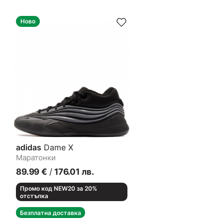
Ново
adidas
Dame X
Маратонки
89.99
€
/
176.01
лв.
Промо код NEW20 за 20%
отстъпка
Безплатна доставка