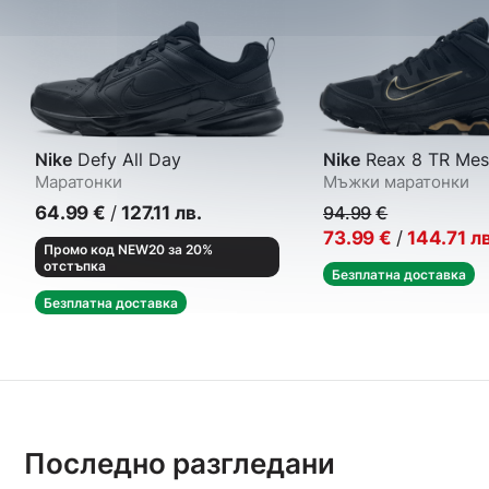
Nike
Defy All Day
Nike
Reax 8 TR Mes
Маратонки
Мъжки маратонки
64.99
€
/
127.11
лв.
94.99
€
73.99
€
/
144.71
лв
Промо код NEW20 за 20%
отстъпка
Безплатна доставка
Безплатна доставка
Последно разгледани