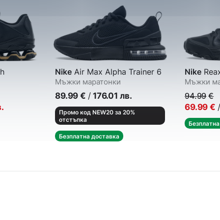
h
Nike
Air Max Alpha Trainer 6
Nike
Reax
Мъжки маратонки
Мъжки ма
89.99
€
/
176.01
лв.
94.99
€
.
69.99
€
Промо код NEW20 за 20%
отстъпка
Безплатна
Безплатна доставка