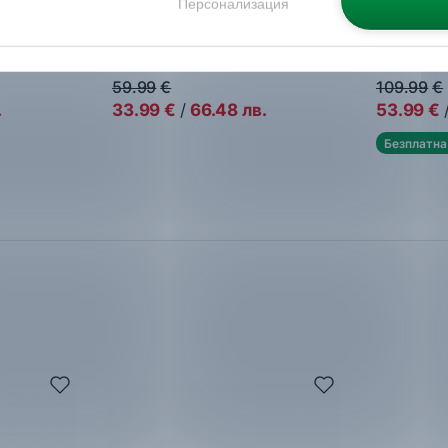
Персонализация
Nike
Run Defy
Tommy Hi
Дамски маратонки
Дамски м
59.99
€
109.99
€
.
33.99
€
/
66.48
лв.
53.99
€
Безплатна