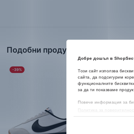
Подобни продукти
Добре дошъл в ShopSect
-39%
-36%
Този сайт използва бискв
сайта, да подсигурим кор
функционалните бисквитк
за да ти показваме продук
Повече информация за би
Политика за поверителнос
бисквитките, можеш да го