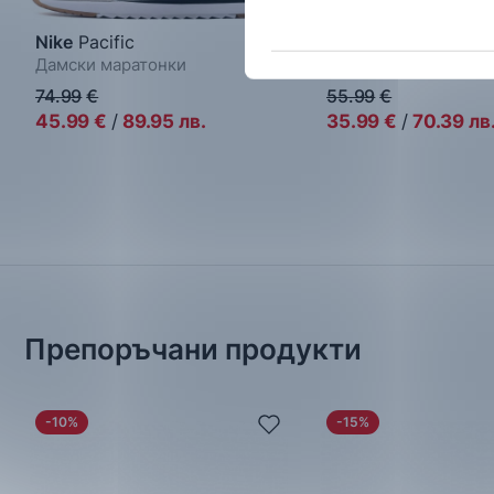
Nike
Pacific
adidas
Galaxy 7
Дамски маратонки
Дамски маратонки
74.99
€
55.99
€
45.99
€
/
89.95
лв.
35.99
€
/
70.39
лв
Препоръчани продукти
-10%
-15%