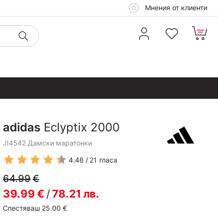
Мнения от клиенти
adidas
Eclyptix 2000
JI4542 Дамски маратонки
4.48
21
гласа
64.99
€
39.99
€
/
78.21
лв.
Спестяваш 25.00
€