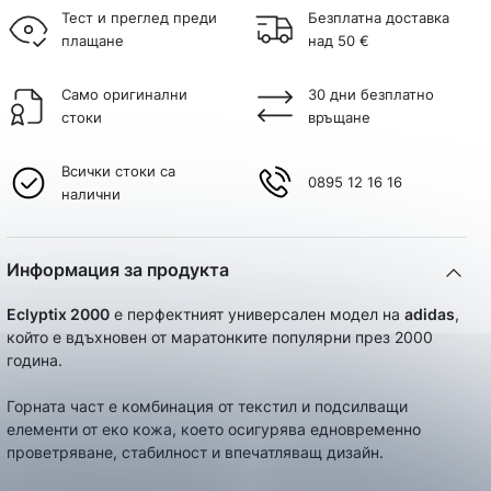
Тест и преглед преди
Безплатна доставка
плащане
над 50 €
Само оригинални
30 дни безплатно
стоки
връщане
Всички стоки са
0895 12 16 16
налични
Информация за продукта
Eclyptix 2000
e перфектният универсален модел на
adidas
,
който е вдъхновен от маратонките популярни през 2000
година.
Горната част е комбинация от текстил и подсилващи
елементи от еко кожа, което осигурява едновременно
проветряване, стабилност и впечатляващ дизайн.