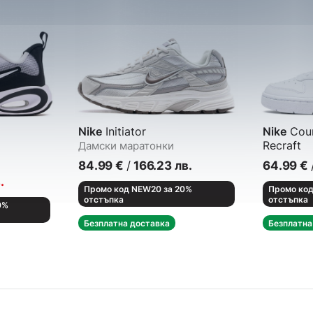
Nike
Initiator
Nike
Cour
Recraft
Дамски маратонки
Кецове
84.99
€
/
166.23
лв.
64.99
€
.
Промо код NEW20 за 20%
Промо код
отстъпка
отстъпка
0%
Безплатна доставка
Безплатна