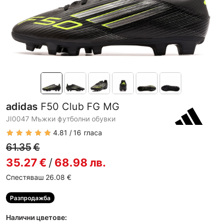
adidas
F50 Club FG MG
JI0047 Мъжки футболни обувки
4.81
16
гласа
61.35
€
35.27
€
/
68.98
лв.
Спестяваш 26.08
€
Разпродажба
Налични цветове: