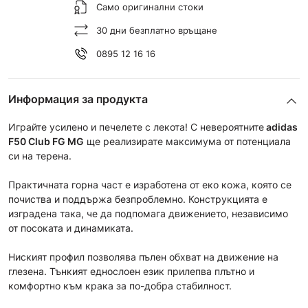
Само оригинални стоки
30 дни безплатно връщане
0895 12 16 16
Информация за продукта
Играйте усилено и печелете с лекота! С невероятните
adidas
F50 Club
FG MG
ще реализирате максимума от потенциала
си на терена.
Практичната горна част e изработена от еко кожа, която се
почиства и поддържа безпроблемно. Конструкцията е
изградена така, че да подпомага движението, независимо
от посоката и динамиката.
Ниският профил позволява пълен обхват на движение на
глезена. Тънкият еднослоен език прилепва плътно и
комфортно към крака за по-добра стабилност.