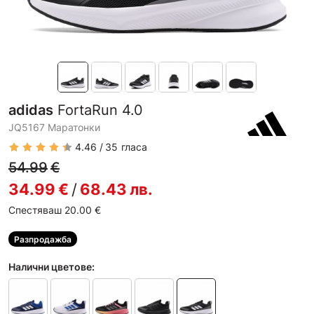
adidas
FortaRun 4.0
JQ5167 Маратонки
4.46
35
гласа
54.99
€
34.99
€
/
68.43
лв.
Спестяваш 20.00
€
Разпродажба
Налични цветове: