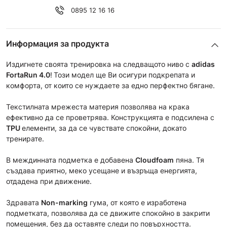
0895 12 16 16
Информация за продукта
Издигнете своята тренировка на следващото ниво с
adidas
FortaRun 4.0
!
Този модел ще Ви осигури подкрепата и
комфорта, от които се нуждаете за едно перфектно бягане.
Текстилната мрежеста материя позволява на крака
ефективно да се проветрява. Конструкцията е подсилена с
TPU
елементи, за да се чувствате спокойни, докато
тренирате.
В междинната подметка е добавена
Cloudfoam
пяна. Тя
създава приятно, меко усещане и възръща енергията,
отдадена при движение.
Здравата
Non-marking
гума, от която е изработена
подметката, позволява да се движите спокойно в закрити
помещения, без да оставяте следи по повърхността.