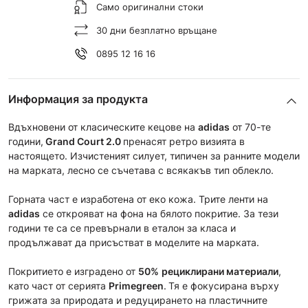
Само оригинални стоки
30 дни безплатно връщане
0895 12 16 16
Информация за продукта
Вдъхновени от класическите кецове на
adidas
от 70-те
години,
Grand Court 2.0
пренасят ретро визията в
настоящето. Изчистеният силует, типичен за ранните модели
на марката, лесно се съчетава с всякакъв тип облекло.
Горната част е изработена от еко кожа. Трите ленти на
adidas
се открояват на фона на бялото покритие. За тези
години те са се превърнали в еталон за класа и
продължават да присъстват в моделите на марката.
Покритието е изградено от
50%
рециклирани материали
,
като част от серията
Primegreen
.
Тя е фокусирана върху
грижата за природата и редуцирането на пластичните